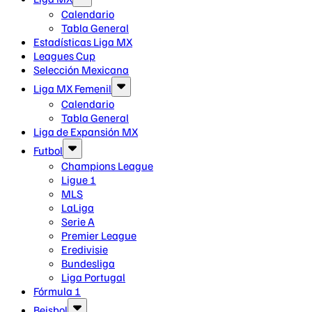
Calendario
Tabla General
Estadísticas Liga MX
Leagues Cup
Selección Mexicana
Liga MX Femenil
Calendario
Tabla General
Liga de Expansión MX
Futbol
Champions League
Ligue 1
MLS
LaLiga
Serie A
Premier League
Eredivisie
Bundesliga
Liga Portugal
Fórmula 1
Beisbol