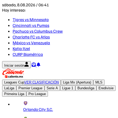
sábado, 8.08.2026 / 06:41
Hoy interesa:
Tigres vs Minnesota
Cincinnati vs Pumas
Pachuca vs Columbus Crew
Charlotte FC vs Atlas
México vs Venezuela
Katia Itzel
CURP Biométrica
Iniciar sesión
Leagues Cup
VER CLASIFICACIÓN
Liga Mx (Apertura)
MLS
LaLiga
Premier League
Serie A
Ligue 1
Bundesliga
Eredivisie
Primeira Liga
Pro League
Orlando City S.C.