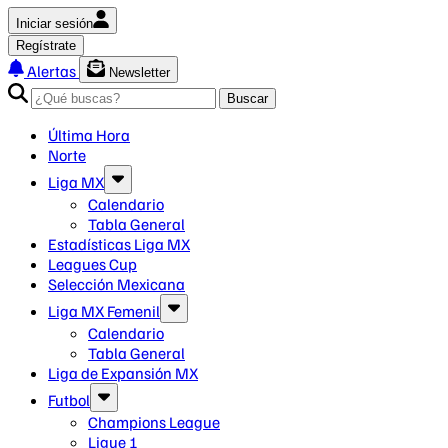
Iniciar sesión
Regístrate
Alertas
Newsletter
Buscar
Última Hora
Norte
Liga MX
Calendario
Tabla General
Estadísticas Liga MX
Leagues Cup
Selección Mexicana
Liga MX Femenil
Calendario
Tabla General
Liga de Expansión MX
Futbol
Champions League
Ligue 1