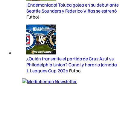
¡Endemoniado! Toluca golea en su debut ante
Seattle Sounders y Federico Viñas se estrenó
Futbol
¿Quién transmite el partido de Cruz Azul vs
Philadelphia Union? Canal y horario Jornada
1 Leagues Cup 2026
Futbol