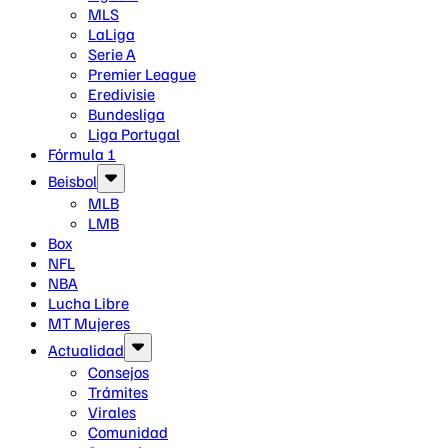
MLS
LaLiga
Serie A
Premier League
Eredivisie
Bundesliga
Liga Portugal
Fórmula 1
Beisbol
MLB
LMB
Box
NFL
NBA
Lucha Libre
MT Mujeres
Actualidad
Consejos
Trámites
Virales
Comunidad