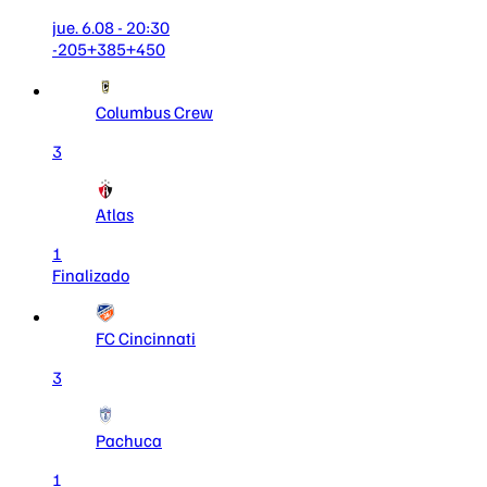
jue. 6.08 - 20:30
-205
+385
+450
Columbus Crew
3
Atlas
1
Finalizado
FC Cincinnati
3
Pachuca
1