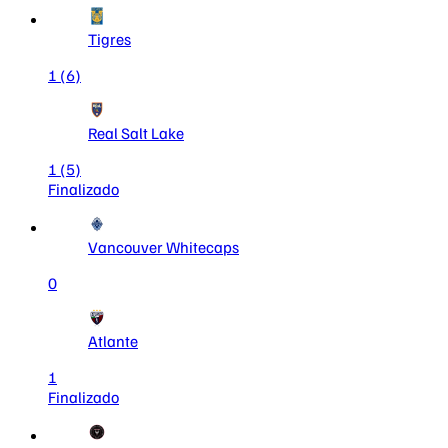
Tigres
1
(6)
Real Salt Lake
1
(5)
Finalizado
Vancouver Whitecaps
0
Atlante
1
Finalizado