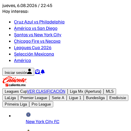
jueves, 6.08.2026 / 22:45
Hoy interesa:
Cruz Azul vs Philadelphia
América vs San Diego
Santos vs New York City
Chicago Fire vs Necaxa
Leagues Cup 2026
Selección Mexicana
América
Iniciar sesión
Leagues Cup
VER CLASIFICACIÓN
Liga Mx (Apertura)
MLS
LaLiga
Premier League
Serie A
Ligue 1
Bundesliga
Eredivisie
Primeira Liga
Pro League
New York City F.C