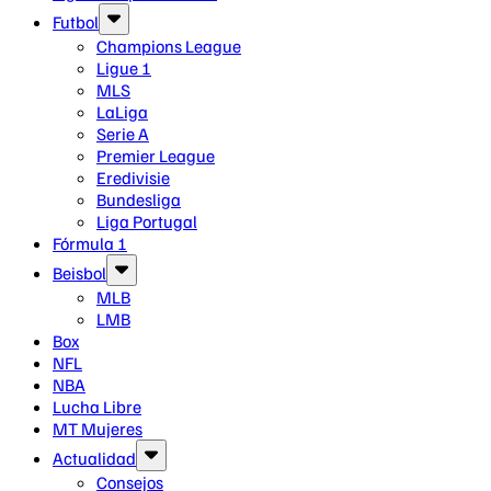
Futbol
Champions League
Ligue 1
MLS
LaLiga
Serie A
Premier League
Eredivisie
Bundesliga
Liga Portugal
Fórmula 1
Beisbol
MLB
LMB
Box
NFL
NBA
Lucha Libre
MT Mujeres
Actualidad
Consejos