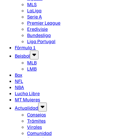
MLS
LaLiga
Serie A
Premier League
Eredivisie
Bundesliga
Liga Portugal
Fórmula 1
Beisbol
MLB
LMB
Box
NFL
NBA
Lucha Libre
MT Mujeres
Actualidad
Consejos
Trámites
Virales
Comunidad