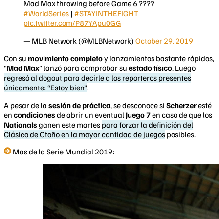
Mad Max throwing before Game 6 ????
#WorldSeries
|
#STAYINTHEFIGHT
pic.twitter.com/P87YApu0GG
— MLB Network (@MLBNetwork)
October 29, 2019
Con su
movimiento completo
y lanzamientos bastante rápidos,
“
Mad Max
” lanzó para comprobar su
estado físico
. Luego
regresó al dogout para decirle a los reporteros presentes
únicamente: “Estoy bien”
.
A pesar de la
sesión de práctica
, se desconoce si
Scherzer
esté
en
condiciones
de abrir un eventual
Juego 7
en caso de que los
Nationals
ganen este martes
para forzar la definición del
Clásico de Otoño en la mayor cantidad de juegos
posibles.
Más de la Serie Mundial 2019: