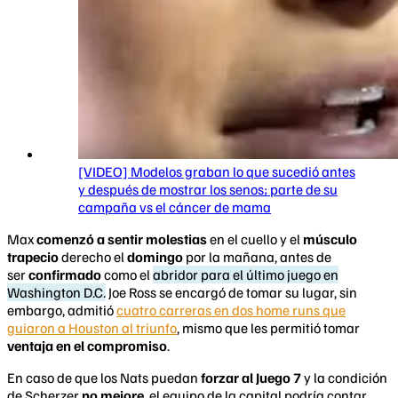
[VIDEO] Modelos graban lo que sucedió antes
y después de mostrar los senos; parte de su
campaña vs el cáncer de mama
Max
comenzó a sentir molestias
en el cuello y el
músculo
trapecio
derecho el
domingo
por la mañana, antes de
ser
confirmado
como el
abridor para el último juego en
Washington D.C.
Joe Ross se encargó de tomar su lugar, sin
embargo, admitió
cuatro carreras en dos home runs que
guiaron a Houston al triunfo
, mismo que les permitió tomar
ventaja en el compromiso
.
En caso de que los Nats puedan
forzar al Juego 7
y la condición
de Scherzer
no mejore
, el equipo de la capital podría contar