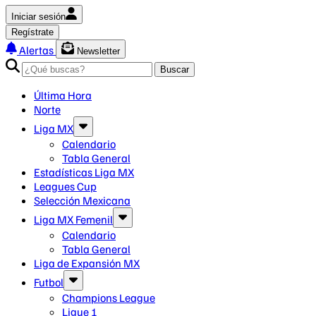
Iniciar sesión
Regístrate
Alertas
Newsletter
Buscar
Última Hora
Norte
Liga MX
Calendario
Tabla General
Estadísticas Liga MX
Leagues Cup
Selección Mexicana
Liga MX Femenil
Calendario
Tabla General
Liga de Expansión MX
Futbol
Champions League
Ligue 1