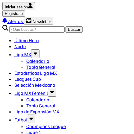
Iniciar sesión
Regístrate
Alertas
Newsletter
Buscar
Última Hora
Norte
Liga MX
Calendario
Tabla General
Estadísticas Liga MX
Leagues Cup
Selección Mexicana
Liga MX Femenil
Calendario
Tabla General
Liga de Expansión MX
Futbol
Champions League
Ligue 1