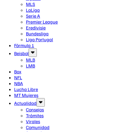
MLS
LaLiga
Serie A
Premier League
Eredivisie
Bundesliga
Liga Portugal
Fórmula 1
Beisbol
MLB
LMB
Box
NFL
NBA
Lucha Libre
MT Mujeres
Actualidad
Consejos
Trámites
Virales
Comunidad