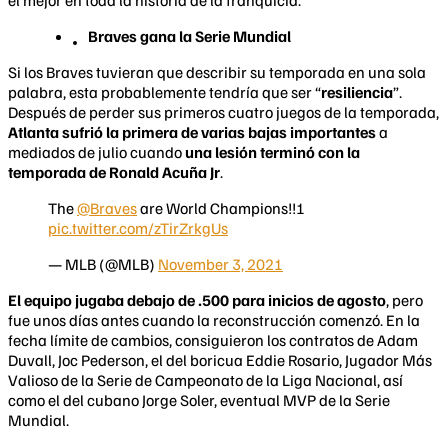
el mejor en toda la historia de la franquicia.
Braves gana la Serie Mundial
Si los Braves tuvieran que describir su temporada en una sola
palabra, esta probablemente tendría que ser “
resiliencia
”.
Después de perder sus primeros cuatro juegos de la temporada,
Atlanta sufrió la primera de varias bajas importantes
a
mediados de julio cuando
una lesión terminó con la
temporada de Ronald Acuña Jr
.
The
@Braves
are World Champions!!!
pic.twitter.com/zTirZrkgUs
— MLB (@MLB)
November 3, 2021
El equipo jugaba debajo de .500 para inicios de agosto
, pero
fue unos días antes cuando la reconstrucción comenzó. En la
fecha límite de cambios, consiguieron los contratos de Adam
Duvall, Joc Pederson, el del boricua Eddie Rosario, Jugador Más
Valioso de la Serie de Campeonato de la Liga Nacional, así
como el del cubano Jorge Soler, eventual MVP de la Serie
Mundial.