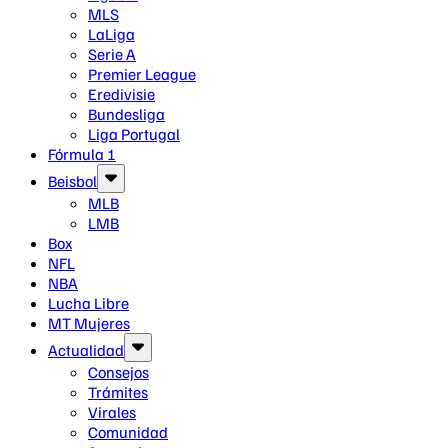
MLS
LaLiga
Serie A
Premier League
Eredivisie
Bundesliga
Liga Portugal
Fórmula 1
Beisbol
MLB
LMB
Box
NFL
NBA
Lucha Libre
MT Mujeres
Actualidad
Consejos
Trámites
Virales
Comunidad