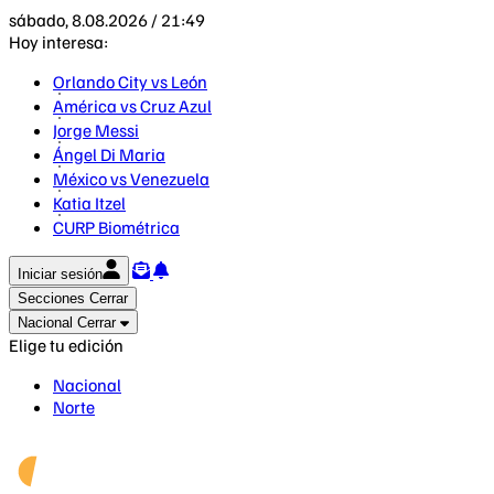
sábado, 8.08.2026 / 21:49
Hoy interesa:
Orlando City vs León
América vs Cruz Azul
Jorge Messi
Ángel Di Maria
México vs Venezuela
Katia Itzel
CURP Biométrica
Iniciar sesión
Secciones
Cerrar
Nacional
Cerrar
Elige tu edición
Nacional
Norte