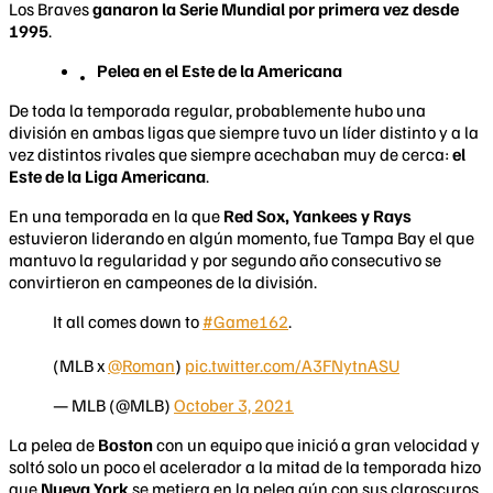
Los Braves
ganaron la Serie Mundial por primera vez desde
1995
.
Pelea en el Este de la Americana
De toda la temporada regular, probablemente hubo una
división en ambas ligas que siempre tuvo un líder distinto y a la
vez distintos rivales que siempre acechaban muy de cerca:
el
Este de la Liga Americana
.
En una temporada en la que
Red Sox, Yankees y Rays
estuvieron liderando en algún momento, fue Tampa Bay el que
mantuvo la regularidad y por segundo año consecutivo se
convirtieron en campeones de la división.
It all comes down to
#Game162
.
(MLB x
@Roman
)
pic.twitter.com/A3FNytnASU
— MLB (@MLB)
October 3, 2021
La pelea de
Boston
con un equipo que inició a gran velocidad y
soltó solo un poco el acelerador a la mitad de la temporada hizo
que
Nueva York
se metiera en la pelea aún con sus claroscuros.