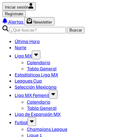
Iniciar sesión
Regístrate
Alertas
Newsletter
Buscar
Última Hora
Norte
Liga MX
Calendario
Tabla General
Estadísticas Liga MX
Leagues Cup
Selección Mexicana
Liga MX Femenil
Calendario
Tabla General
Liga de Expansión MX
Futbol
Champions League
Ligue 1