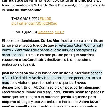
carreras
que los terminó llevando a sellar un
triunfo por 3-1
y
tomar la
ventaja de 2-1
en la Serie Divisional, a un juego más de
la
Serie de Campeonato
.
THIS GAME. ????
#NLDS
pic.twitter.com/SOildQN0na
— MLB (@MLB)
October 6, 2019
El cerrador dominicano
Carlos Martínez
se montó al cerrito en
la novena entrada, luego de que
el veterano Adam Wainwright
lanzó 7.2 entradas de apenas cuatro hits, dos pasaportes y
ocho ponches
. La mesa estaba puesta para que
Martínez
rescatara a los Cardinals
y finalizara la blanqueada; sin
embargo,
no fue así
.
Josh Donaldson
abrió la tanda con un
doble
. Martínez
ponchó
a Nick Markakis y Adeiny Hechavarria para ponerse a un out
más
de la victoria, pero fue entonces que
los Braves
despertaron
. Brian McCann recibió un pasaporte
intencional
recorriendo a Donaldson a segunda,
Dansby Swanson
pegó un
doble que fue a pegar a la
barda del jardín izquierdo
para
empatar
el juego, y una vez más, a la hora cero,
Adam Duvall
pegó un sencillo
que mandó a los corredores de segunda y