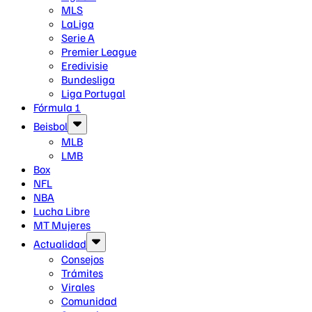
MLS
LaLiga
Serie A
Premier League
Eredivisie
Bundesliga
Liga Portugal
Fórmula 1
Beisbol
MLB
LMB
Box
NFL
NBA
Lucha Libre
MT Mujeres
Actualidad
Consejos
Trámites
Virales
Comunidad