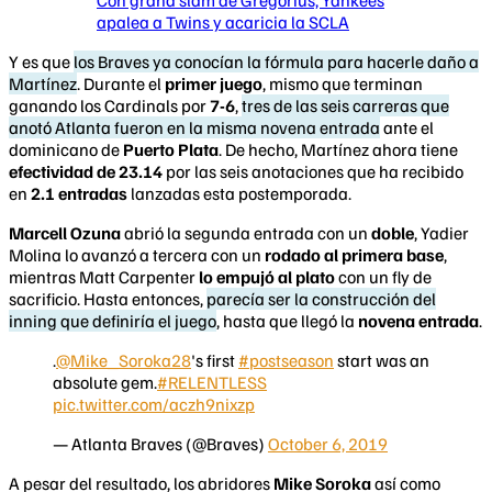
apalea a Twins y acaricia la SCLA
Y es que
los Braves ya conocían la fórmula para hacerle daño a
Martínez
. Durante el
primer juego
, mismo que terminan
ganando los Cardinals por
7-6
,
tres de las seis carreras que
anotó Atlanta fueron en la misma novena entrada
ante el
dominicano de
Puerto Plata
. De hecho, Martínez ahora tiene
efectividad de 23.14
por las seis anotaciones que ha recibido
en
2.1 entradas
lanzadas esta postemporada.
Marcell Ozuna
abrió la segunda entrada con un
doble
, Yadier
Molina lo avanzó a tercera con un
rodado al primera base
,
mientras Matt Carpenter
lo empujó al plato
con un fly de
sacrificio. Hasta entonces,
parecía ser la construcción del
inning que definiría el juego
, hasta que llegó la
novena entrada
.
.
@Mike_Soroka28
's first
#postseason
start was an
absolute gem.
#RELENTLESS
pic.twitter.com/aczh9nixzp
— Atlanta Braves (@Braves)
October 6, 2019
A pesar del resultado, los abridores
Mike Soroka
así como