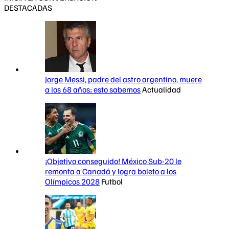
DESTACADAS
Jorge Messi, padre del astro argentino, muere
a los 68 años; esto sabemos
Actualidad
¡Objetivo conseguido! México Sub-20 le
remonta a Canadá y logra boleto a los
Olímpicos 2028
Futbol