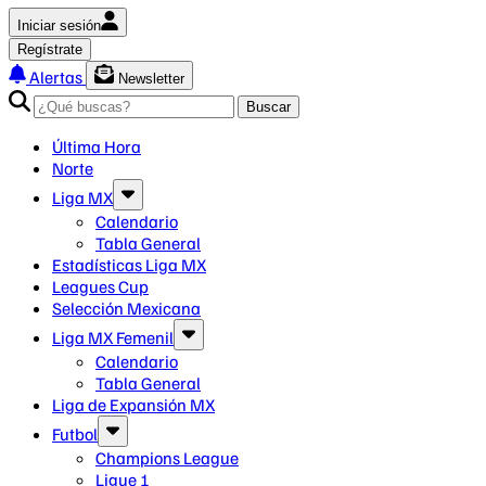
Iniciar sesión
Regístrate
Alertas
Newsletter
Buscar
Última Hora
Norte
Liga MX
Calendario
Tabla General
Estadísticas Liga MX
Leagues Cup
Selección Mexicana
Liga MX Femenil
Calendario
Tabla General
Liga de Expansión MX
Futbol
Champions League
Ligue 1