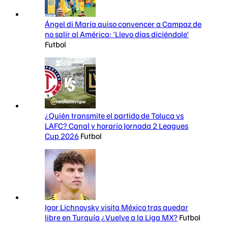
Ángel di María quiso convencer a Campaz de
no salir al América: 'Llevo días diciéndole'
Futbol
¿Quién transmite el partido de Toluca vs
LAFC? Canal y horario Jornada 2 Leagues
Cup 2026
Futbol
Igor Lichnovsky visita México tras quedar
libre en Turquía ¿Vuelve a la Liga MX?
Futbol