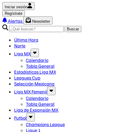
Iniciar sesión
Regístrate
Alertas
Newsletter
Buscar
Última Hora
Norte
Liga MX
Calendario
Tabla General
Estadísticas Liga MX
Leagues Cup
Selección Mexicana
Liga MX Femenil
Calendario
Tabla General
Liga de Expansión MX
Futbol
Champions League
Ligue 1