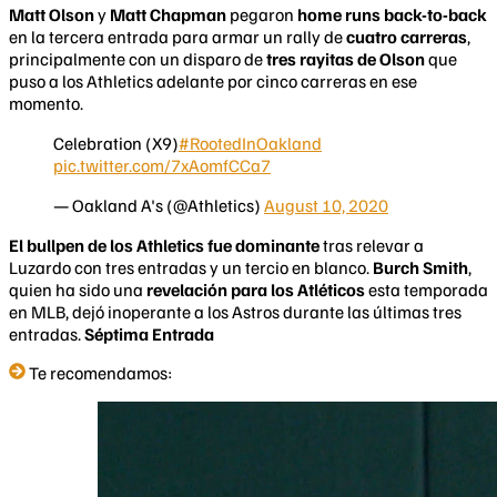
Matt Olson
y
Matt Chapman
pegaron
home runs back-to-back
en la tercera entrada para armar un rally de
cuatro carreras
,
principalmente con un disparo de
tres rayitas de Olson
que
puso a los Athletics adelante por cinco carreras en ese
momento.
Celebration (X9)
#RootedInOakland
pic.twitter.com/7xAomfCCa7
— Oakland A's (@Athletics)
August 10, 2020
El bullpen de los Athletics fue dominante
tras relevar a
Luzardo con tres entradas y un tercio en blanco.
Burch Smith
,
quien ha sido una
revelación para los Atléticos
esta temporada
en MLB, dejó inoperante a los Astros durante las últimas tres
entradas.
Séptima Entrada
Te recomendamos: