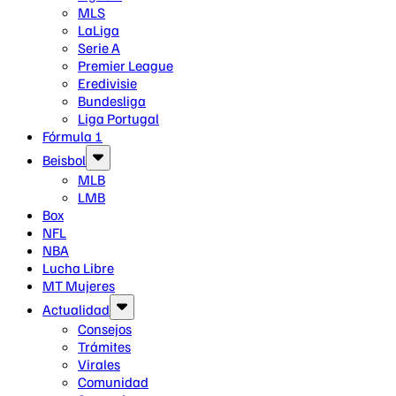
MLS
LaLiga
Serie A
Premier League
Eredivisie
Bundesliga
Liga Portugal
Fórmula 1
Beisbol
MLB
LMB
Box
NFL
NBA
Lucha Libre
MT Mujeres
Actualidad
Consejos
Trámites
Virales
Comunidad