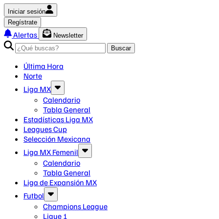
Iniciar sesión
Regístrate
Alertas
Newsletter
Buscar
Última Hora
Norte
Liga MX
Calendario
Tabla General
Estadísticas Liga MX
Leagues Cup
Selección Mexicana
Liga MX Femenil
Calendario
Tabla General
Liga de Expansión MX
Futbol
Champions League
Ligue 1