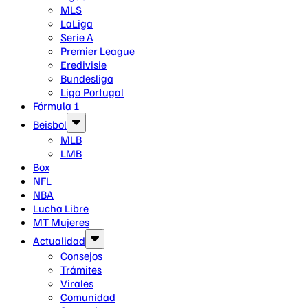
MLS
LaLiga
Serie A
Premier League
Eredivisie
Bundesliga
Liga Portugal
Fórmula 1
Beisbol
MLB
LMB
Box
NFL
NBA
Lucha Libre
MT Mujeres
Actualidad
Consejos
Trámites
Virales
Comunidad