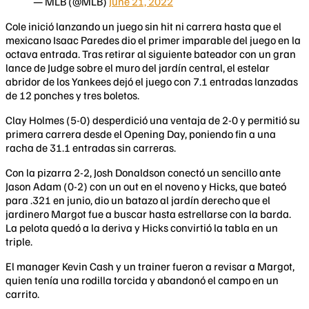
— MLB (@MLB)
June 21, 2022
Cole inició lanzando un juego sin hit ni carrera hasta que el
mexicano Isaac Paredes dio el primer imparable del juego en la
octava entrada. Tras retirar al siguiente bateador con un gran
lance de Judge sobre el muro del jardín central, el estelar
abridor de los Yankees dejó el juego con 7.1 entradas lanzadas
de 12 ponches y tres boletos.
Clay Holmes (5-0) desperdició una ventaja de 2-0 y permitió su
primera carrera desde el Opening Day, poniendo fin a una
racha de 31.1 entradas sin carreras.
Con la pizarra 2-2, Josh Donaldson conectó un sencillo ante
Jason Adam (0-2) con un out en el noveno y Hicks, que bateó
para .321 en junio, dio un batazo al jardín derecho que el
jardinero Margot fue a buscar hasta estrellarse con la barda.
La pelota quedó a la deriva y Hicks convirtió la tabla en un
triple.
El manager Kevin Cash y un trainer fueron a revisar a Margot,
quien tenía una rodilla torcida y abandonó el campo en un
carrito.