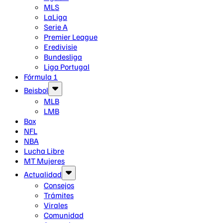
MLS
LaLiga
Serie A
Premier League
Eredivisie
Bundesliga
Liga Portugal
Fórmula 1
Beisbol
MLB
LMB
Box
NFL
NBA
Lucha Libre
MT Mujeres
Actualidad
Consejos
Trámites
Virales
Comunidad