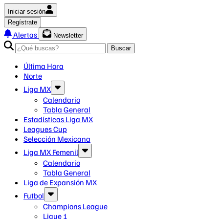
Iniciar sesión
Regístrate
Alertas
Newsletter
Buscar
Última Hora
Norte
Liga MX
Calendario
Tabla General
Estadísticas Liga MX
Leagues Cup
Selección Mexicana
Liga MX Femenil
Calendario
Tabla General
Liga de Expansión MX
Futbol
Champions League
Ligue 1