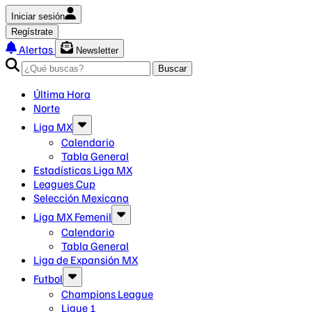
Iniciar sesión
Regístrate
Alertas
Newsletter
Buscar
Última Hora
Norte
Liga MX
Calendario
Tabla General
Estadísticas Liga MX
Leagues Cup
Selección Mexicana
Liga MX Femenil
Calendario
Tabla General
Liga de Expansión MX
Futbol
Champions League
Ligue 1