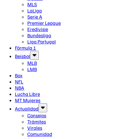
MLS
LaLiga
Serie A
Premier League
Eredivisie
Bundesliga
Liga Portugal
Fórmula 1
Beisbol
MLB
LMB
Box
NFL
NBA
Lucha Libre
MT Mujeres
Actualidad
Consejos
Trámites
Virales
Comunidad