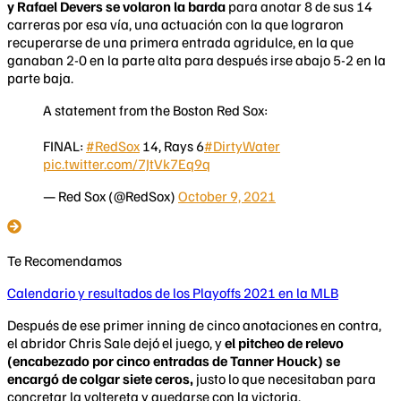
y Rafael Devers se volaron la barda
para anotar 8 de sus 14
carreras por esa vía, una actuación con la que lograron
recuperarse de una primera entrada agridulce, en la que
ganaban 2-0 en la parte alta para después irse abajo 5-2 en la
parte baja.
A statement from the Boston Red Sox:
FINAL:
#RedSox
14, Rays 6
#DirtyWater
pic.twitter.com/7JtVk7Eq9q
— Red Sox (@RedSox)
October 9, 2021
Te Recomendamos
Calendario y resultados de los Playoffs 2021 en la MLB
Después de ese primer inning de cinco anotaciones en contra,
el abridor Chris Sale dejó el juego, y
el pitcheo de relevo
(encabezado por cinco entradas de Tanner Houck) se
encargó de colgar siete ceros,
justo lo que necesitaban para
concretar la voltereta y quedarse con la victoria.