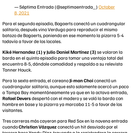
— Séptima Entrada (@septimaentrada_)
October
8, 2021
​Para el segundo episodio, Bogaerts conectó un cuadrangular
solitario, después vino Verdugo para reproducir el mismo
batazo de Bogaerts, poniendo en ese momento la pizarra 5-4
todavía a favor de los locales.
Kiké Hernandez (1) y Julio Daniel Martínez (3)
se volaron la
barda en el quinto episodio para tomar una ventaja total del
encuentro 8-5, dándole comodidad y respaldo a su relevista
Tanner Houck.
Para la sexta entrada, el coreano
Ji-man Choi
conectó un
cuadrangular solitario, aunque esto solamente acercó un poco
a Tampa Bay momentáneamente ya que en la octava entrada,
Rafael Devers
despertó con el madero y se voló la barda con
hombre en base y la pizarra ya marcaba 11-5 a favor de los
visitantes.
Tres carreras más cayeron para Red Sox en la novena entrada
cuando
Christian Vázquez
conectó un hit desviado por el
tercera base Yandy Díaz, trayendo a la registradora la carrera