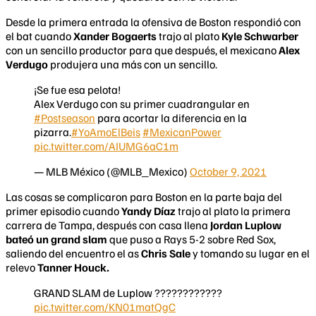
Desde la primera entrada la ofensiva de Boston respondió con
el bat cuando
Xander Bogaerts
trajo al plato
Kyle Schwarber
con un sencillo productor para que después, el mexicano
Alex
Verdugo
produjera una más con un sencillo.
¡Se fue esa pelota!
Alex Verdugo con su primer cuadrangular en
#Postseason
para acortar la diferencia en la
pizarra.
#YoAmoElBeis
#MexicanPower
pic.twitter.com/AIUMG6aC1m
— MLB México (@MLB_Mexico)
October 9, 2021
Las cosas se complicaron para Boston en la parte baja del
primer episodio cuando
Yandy Díaz
trajo al plato la primera
carrera de Tampa, después con casa llena
Jordan Luplow
bateó un grand slam
que puso a Rays 5-2 sobre Red Sox,
saliendo del encuentro el as
Chris Sale
y tomando su lugar en el
relevo
Tanner Houck.
GRAND SLAM de Luplow ????????????
pic.twitter.com/KN01matQgC