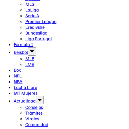
MLS
LaLiga
Serie A
Premier League
Eredivisie
Bundesliga
Liga Portugal
Fórmula 1
Beisbol
MLB
LMB
Box
NFL
NBA
Lucha Libre
MT Mujeres
Actualidad
Consejos
Trámites
Virales
Comunidad