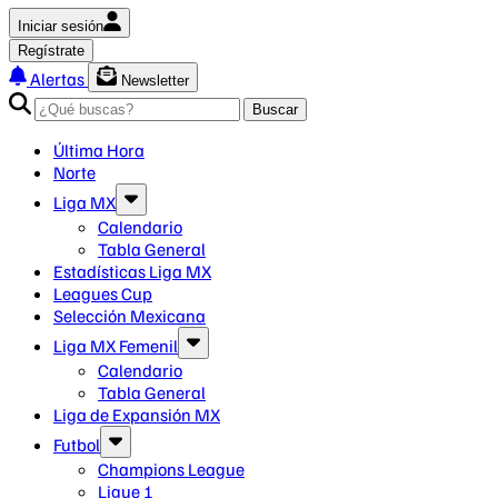
Iniciar sesión
Regístrate
Alertas
Newsletter
Buscar
Última Hora
Norte
Liga MX
Calendario
Tabla General
Estadísticas Liga MX
Leagues Cup
Selección Mexicana
Liga MX Femenil
Calendario
Tabla General
Liga de Expansión MX
Futbol
Champions League
Ligue 1