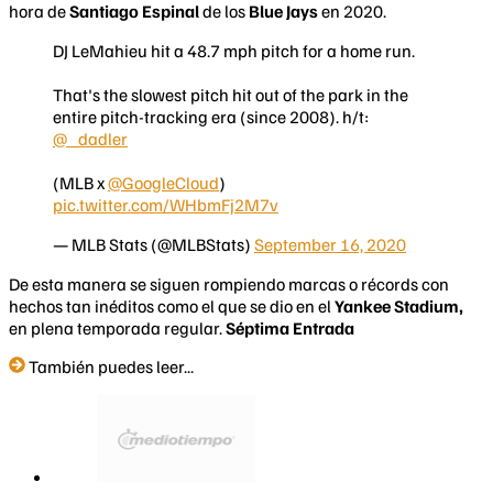
hora de
Santiago Espinal
de los
Blue Jays
en 2020.
DJ LeMahieu hit a 48.7 mph pitch for a home run.
That's the slowest pitch hit out of the park in the
entire pitch-tracking era (since 2008). h/t:
@_dadler
(MLB x
@GoogleCloud
)
pic.twitter.com/WHbmFj2M7v
— MLB Stats (@MLBStats)
September 16, 2020
De esta manera se siguen rompiendo marcas o récords con
hechos tan inéditos como el que se dio en el
Yankee Stadium,
en plena temporada regular.
Séptima Entrada
También puedes leer...