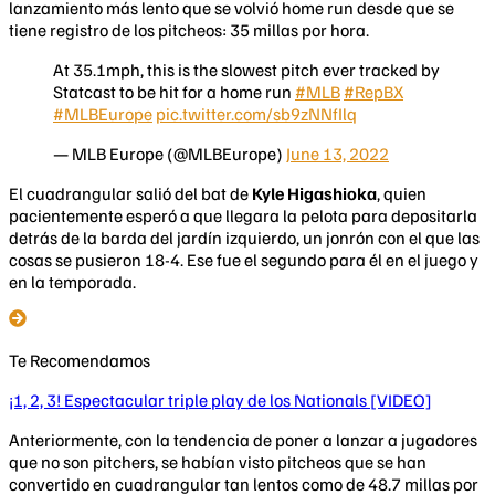
lanzamiento más lento que se volvió home run desde que se
tiene registro de los pitcheos: 35 millas por hora.
At 35.1mph, this is the slowest pitch ever tracked by
Statcast to be hit for a home run
#MLB
#RepBX
#MLBEurope
pic.twitter.com/sb9zNNfIlq
— MLB Europe (@MLBEurope)
June 13, 2022
El cuadrangular salió del bat de
Kyle Higashioka
, quien
pacientemente esperó a que llegara la pelota para depositarla
detrás de la barda del jardín izquierdo, un jonrón con el que las
cosas se pusieron 18-4. Ese fue el segundo para él en el juego y
en la temporada.
Te Recomendamos
¡1, 2, 3! Espectacular triple play de los Nationals [VIDEO]
Anteriormente, con la tendencia de poner a lanzar a jugadores
que no son pitchers, se habían visto pitcheos que se han
convertido en cuadrangular tan lentos como de 48.7 millas por