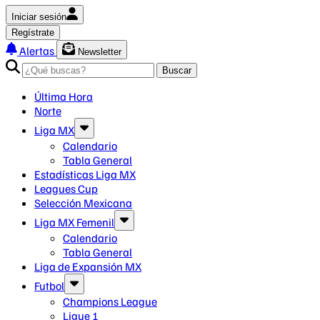
Iniciar sesión
Regístrate
Alertas
Newsletter
Buscar
Última Hora
Norte
Liga MX
Calendario
Tabla General
Estadísticas Liga MX
Leagues Cup
Selección Mexicana
Liga MX Femenil
Calendario
Tabla General
Liga de Expansión MX
Futbol
Champions League
Ligue 1