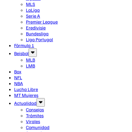
MLS
LaLiga
Serie A
Premier League
Eredivisie
Bundesliga
Liga Portugal
Fórmula 1
Beisbol
MLB
LMB
Box
NFL
NBA
Lucha Libre
MT Mujeres
Actualidad
Consejos
Trámites
Virales
Comunidad