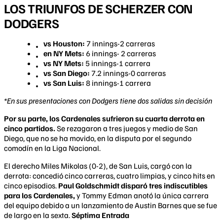
LOS TRIUNFOS DE SCHERZER CON
DODGERS
vs Houston:
7 innings-2 carreras
en NY Mets:
6 innings- 2 carreras
vs NY Mets:
5 innings-1 carrera
vs San Diego:
7.2 innings-0 carreras
vs San Luis:
8 innings-1 carrera
*En sus presentaciones con Dodgers tiene dos salidas sin decisión
Por su parte, los Cardenales sufrieron su cuarta derrota en
cinco partidos.
Se rezagaron a tres juegos y medio de San
Diego, que no se ha movido, en la disputa por el segundo
comodín en la Liga Nacional.
El derecho Miles Mikolas (0-2), de San Luis, cargó con la
derrota: concedió cinco carreras, cuatro limpias, y cinco hits en
cinco episodios.
Paul Goldschmidt disparó tres indiscutibles
para los Cardenales,
y Tommy Edman anotó la única carrera
del equipo debido a un lanzamiento de Austin Barnes que se fue
de largo en la sexta.
Séptima Entrada