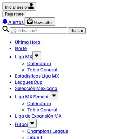
Iniciar sesión
Regístrate
Alertas
Newsletter
Buscar
Última Hora
Norte
Liga MX
Calendario
Tabla General
Estadísticas Liga MX
Leagues Cup
Selección Mexicana
Liga MX Femenil
Calendario
Tabla General
Liga de Expansión MX
Futbol
Champions League
Ligue 1