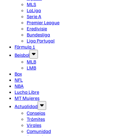
MLS
LaLiga
Serie A
Premier League
Eredivisie
Bundesliga
Liga Portugal
Fórmula 1
Beisbol
MLB
LMB
Box
NFL
NBA
Lucha Libre
MT Mujeres
Actualidad
Consejos
Trámites
Virales
Comunidad