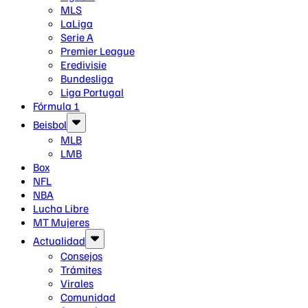
MLS
LaLiga
Serie A
Premier League
Eredivisie
Bundesliga
Liga Portugal
Fórmula 1
Beisbol
MLB
LMB
Box
NFL
NBA
Lucha Libre
MT Mujeres
Actualidad
Consejos
Trámites
Virales
Comunidad