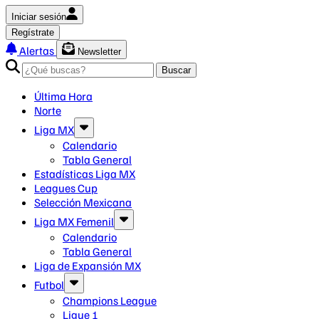
Iniciar sesión
Regístrate
Alertas
Newsletter
Buscar
Última Hora
Norte
Liga MX
Calendario
Tabla General
Estadísticas Liga MX
Leagues Cup
Selección Mexicana
Liga MX Femenil
Calendario
Tabla General
Liga de Expansión MX
Futbol
Champions League
Ligue 1