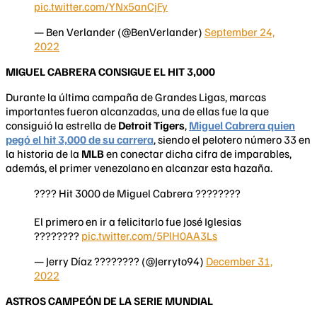
pic.twitter.com/YNx5anCjFy
— Ben Verlander (@BenVerlander)
September 24,
2022
MIGUEL CABRERA CONSIGUE EL HIT 3,000
Durante la última campaña de Grandes Ligas, marcas
importantes fueron alcanzadas, una de ellas fue la que
consiguió la estrella de
Detroit Tigers
,
Miguel Cabrera quien
pegó el hit 3,000 de su carrera
, siendo el pelotero número 33 en
la historia de la
MLB
en conectar dicha cifra de imparables,
además, el primer venezolano en alcanzar esta hazaña.
???? Hit 3000 de Miguel Cabrera ????????
El primero en ir a felicitarlo fue José Iglesias
????????
pic.twitter.com/5PlH0AA3Ls
— Jerry Díaz ???????? (@Jerryto94)
December 31,
2022
ASTROS CAMPEÓN DE LA SERIE MUNDIAL