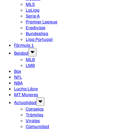
MLS
LaLiga
Serie A
Premier League
Eredivisie
Bundesliga
Liga Portugal
Fórmula 1
Beisbol
MLB
LMB
Box
NFL
NBA
Lucha Libre
MT Mujeres
Actualidad
Consejos
Trámites
Virales
Comunidad