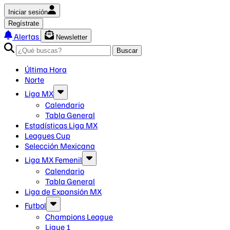
Iniciar sesión
Regístrate
Alertas
Newsletter
Buscar
Última Hora
Norte
Liga MX
Calendario
Tabla General
Estadísticas Liga MX
Leagues Cup
Selección Mexicana
Liga MX Femenil
Calendario
Tabla General
Liga de Expansión MX
Futbol
Champions League
Ligue 1