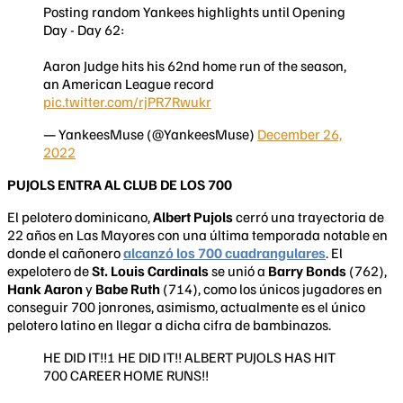
Posting random Yankees highlights until Opening
Day - Day 62:
Aaron Judge hits his 62nd home run of the season,
an American League record
pic.twitter.com/rjPR7Rwukr
— YankeesMuse (@YankeesMuse)
December 26,
2022
PUJOLS ENTRA AL CLUB DE LOS 700
El pelotero dominicano,
Albert Pujols
cerró una trayectoria de
22 años en Las Mayores con una última temporada notable en
donde el cañonero
alcanzó los 700 cuadrangulares
. El
expelotero de
St. Louis Cardinals
se unió a
Barry Bonds
(762),
Hank Aaron
y
Babe Ruth
(714), como los únicos jugadores en
conseguir 700 jonrones, asimismo, actualmente es el único
pelotero latino en llegar a dicha cifra de bambinazos.
HE DID IT!!! HE DID IT!! ALBERT PUJOLS HAS HIT
700 CAREER HOME RUNS!!