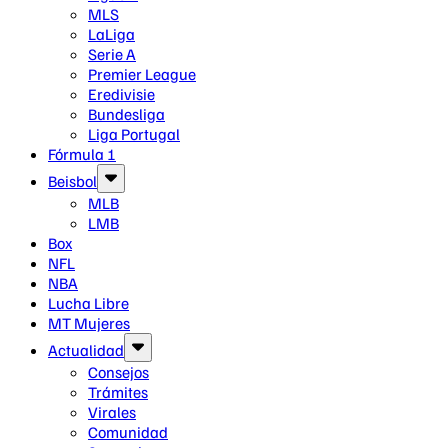
MLS
LaLiga
Serie A
Premier League
Eredivisie
Bundesliga
Liga Portugal
Fórmula 1
Beisbol
MLB
LMB
Box
NFL
NBA
Lucha Libre
MT Mujeres
Actualidad
Consejos
Trámites
Virales
Comunidad