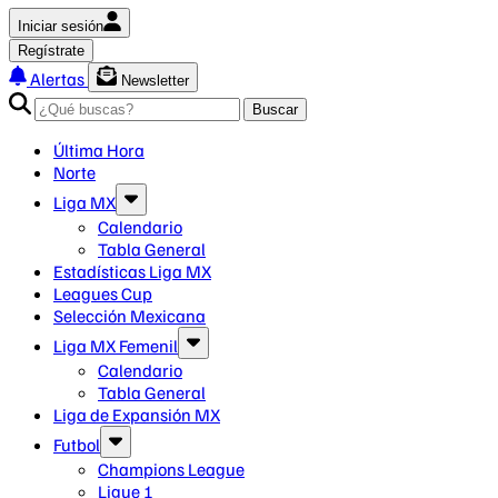
Iniciar sesión
Regístrate
Alertas
Newsletter
Buscar
Última Hora
Norte
Liga MX
Calendario
Tabla General
Estadísticas Liga MX
Leagues Cup
Selección Mexicana
Liga MX Femenil
Calendario
Tabla General
Liga de Expansión MX
Futbol
Champions League
Ligue 1