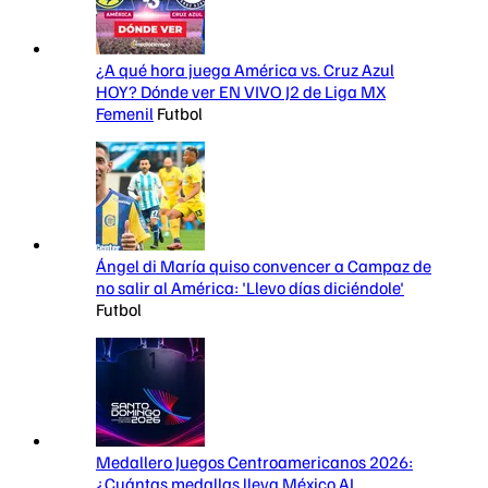
¿A qué hora juega América vs. Cruz Azul
HOY? Dónde ver EN VIVO J2 de Liga MX
Femenil
Futbol
Ángel di María quiso convencer a Campaz de
no salir al América: 'Llevo días diciéndole'
Futbol
Medallero Juegos Centroamericanos 2026:
¿Cuántas medallas lleva México AL