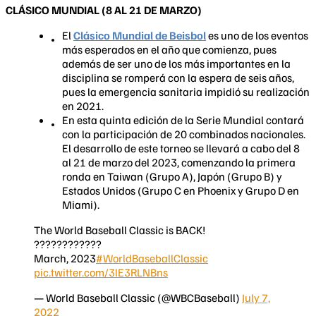
CLÁSICO MUNDIAL (8 AL 21 DE MARZO)
El
Clásico Mundial de Beisbol
es uno de los eventos
más esperados en el año que comienza, pues
además de ser uno de los más importantes en la
disciplina se romperá con la espera de seis años,
pues la emergencia sanitaria impidió su realización
en 2021.
En esta quinta edición de la Serie Mundial contará
con la participación de 20 combinados nacionales.
El desarrollo de este torneo se llevará a cabo del 8
al 21 de marzo del 2023, comenzando la primera
ronda en Taiwan (Grupo A), Japón (Grupo B) y
Estados Unidos (Grupo C en Phoenix y Grupo D en
Miami).
The World Baseball Classic is BACK!
????????????
March, 2023
#WorldBaseballClassic
pic.twitter.com/3lE3RLNBns
— World Baseball Classic (@WBCBaseball)
July 7,
2022