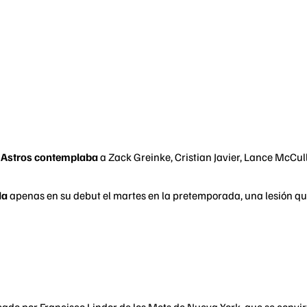
on Astros contemplaba
a Zack Greinke, Cristian Javier, Lance McCull
da
apenas en su debut el martes en la pretemporada, una lesión q
ado por Francisco Lindor de los Mets de Nueva York, que se convirt