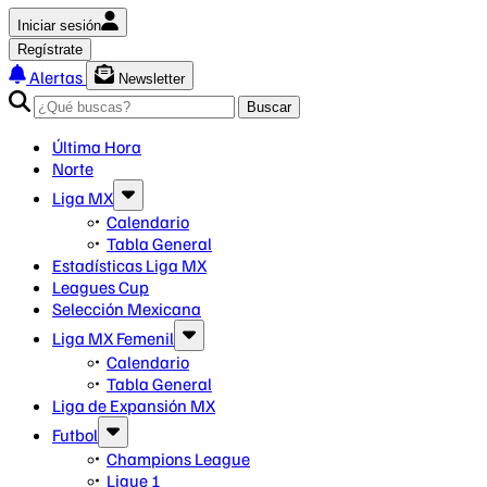
Iniciar sesión
Regístrate
Alertas
Newsletter
Buscar
Última Hora
Norte
Liga MX
Calendario
Tabla General
Estadísticas Liga MX
Leagues Cup
Selección Mexicana
Liga MX Femenil
Calendario
Tabla General
Liga de Expansión MX
Futbol
Champions League
Ligue 1