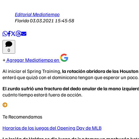
Editorial Mediotiempo
Florida
03.03.2021 15:45:58
0
Agregar Mediotiempo en
Al iniciar el Spring Training,
la rotación abridora de los Houst
enteró que quizá con el dominicano tengan que esperar un poco.
El zurdo sufrió una fractura del dedo anular de la mano izquier
cuánto tiempo estará fuera de acción.
Te Recomendamos
Horarios de los juegos del Opening Day de MLB
La lesión de Valdez se dio luego de ir a tomar un machucón
bate