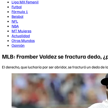
Liga MX Femenil
Futbol
Fórmula 1
Beisbol
NFL
NBA
MT Mujeres
Actualidad
Otros Mundos
Opinión
MLB: Framber Valdez se fractura dedo, ¿p
El derecho, que lucharía por ser abridor, se fracturó un dedo de