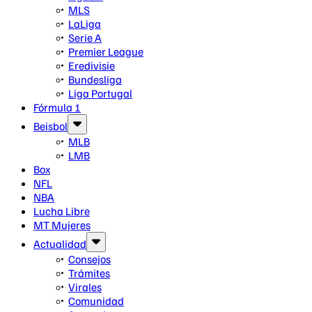
MLS
LaLiga
Serie A
Premier League
Eredivisie
Bundesliga
Liga Portugal
Fórmula 1
Beisbol
MLB
LMB
Box
NFL
NBA
Lucha Libre
MT Mujeres
Actualidad
Consejos
Trámites
Virales
Comunidad