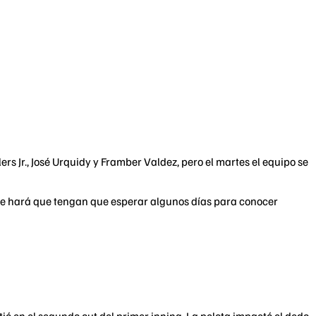
ers Jr., José Urquidy y Framber Valdez, pero el martes el equipo se
ue hará que tengan que esperar algunos días para conocer
ió en el segundo out del primer inning. La pelota impactó el dedo