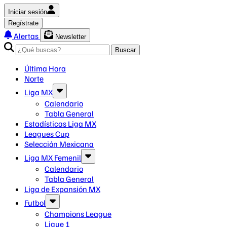
Iniciar sesión
Regístrate
Alertas
Newsletter
Buscar
Última Hora
Norte
Liga MX
Calendario
Tabla General
Estadísticas Liga MX
Leagues Cup
Selección Mexicana
Liga MX Femenil
Calendario
Tabla General
Liga de Expansión MX
Futbol
Champions League
Ligue 1