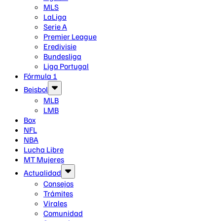
MLS
LaLiga
Serie A
Premier League
Eredivisie
Bundesliga
Liga Portugal
Fórmula 1
Beisbol
MLB
LMB
Box
NFL
NBA
Lucha Libre
MT Mujeres
Actualidad
Consejos
Trámites
Virales
Comunidad