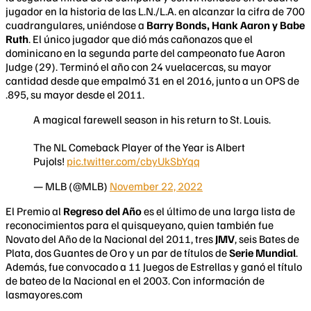
jugador en la historia de las L.N./L.A. en alcanzar la cifra de 700
cuadrangulares, uniéndose a
Barry Bonds, Hank Aaron y Babe
Ruth
. El único jugador que dió más cañonazos que el
dominicano en la segunda parte del campeonato fue Aaron
Judge (29). Terminó el año con 24 vuelacercas, su mayor
cantidad desde que empalmó 31 en el 2016, junto a un OPS de
.895, su mayor desde el 2011.
A magical farewell season in his return to St. Louis.
The NL Comeback Player of the Year is Albert
Pujols!
pic.twitter.com/cbyUkSbYqq
— MLB (@MLB)
November 22, 2022
El Premio al
Regreso del Año
es el último de una larga lista de
reconocimientos para el quisqueyano, quien también fue
Novato del Año de la Nacional del 2011, tres
JMV
, seis Bates de
Plata, dos Guantes de Oro y un par de títulos de
Serie Mundial
.
Además, fue convocado a 11 Juegos de Estrellas y ganó el título
de bateo de la Nacional en el 2003. Con información de
lasmayores.com