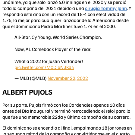
unánime, ya que solo lanzó 6.0 innings en el 2020 y se perdió
toda la campaña del 2021 debido a una
cirugía Tommy John
. Y
respondió este año con un récord de 18-4 con efectividad de
1.75, la mejor para cualquier lanzador de la Americana desde
que el dominicano Pedro Martínez tuvo 1.74 en el 2000.
All-Star. Cy Young. World Series Champion.
Now, AL Comeback Player of the Year.
What a 2022 for Justin Verlander!
pic.twitter.com/M0DibN3Kd4
— MLB (@MLB)
November 22, 2022
ALBERT PUJOLS
Por su parte, Pujols firmó con los Cardenales apenas 10 días
antes del Día Inaugural y terminó retrocediendo el reloj para lo
que fue una memorable 22da y última campaña de su carrera.
El dominicano se encendió al final, empalmando 18 jonrones en
la segunda mitad de la campaña y convirtiéndose en el cuarto