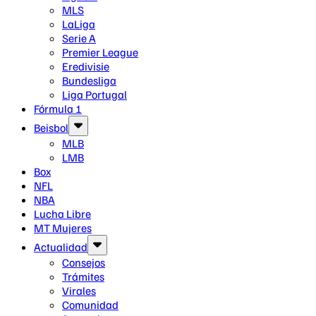
MLS
LaLiga
Serie A
Premier League
Eredivisie
Bundesliga
Liga Portugal
Fórmula 1
Beisbol
MLB
LMB
Box
NFL
NBA
Lucha Libre
MT Mujeres
Actualidad
Consejos
Trámites
Virales
Comunidad