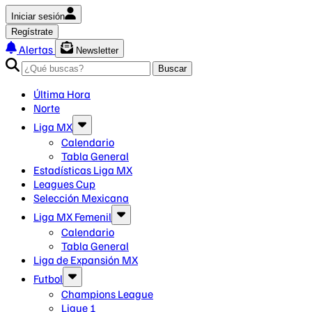
Iniciar sesión
Regístrate
Alertas
Newsletter
Buscar
Última Hora
Norte
Liga MX
Calendario
Tabla General
Estadísticas Liga MX
Leagues Cup
Selección Mexicana
Liga MX Femenil
Calendario
Tabla General
Liga de Expansión MX
Futbol
Champions League
Ligue 1