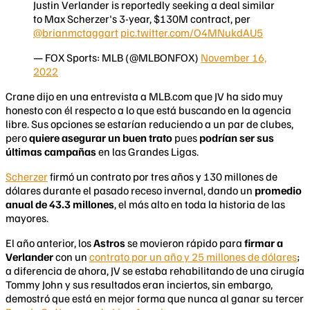
Justin Verlander is reportedly seeking a deal similar
to Max Scherzer's 3-year, $130M contract, per
@brianmctaggart
pic.twitter.com/O4MNukdAU5
— FOX Sports: MLB (@MLBONFOX)
November 16,
2022
Crane dijo en una entrevista a MLB.com que JV ha sido muy
honesto con él respecto a lo que está buscando en la agencia
libre. Sus opciones se estarían reduciendo a un par de clubes,
pero
quiere asegurar un buen trato
pues
podrían ser sus
últimas campañas
en las Grandes Ligas.
Scherzer
firmó un contrato por tres años y 130 millones de
dólares durante el pasado receso invernal, dando un
promedio
anual de 43.3 millones
, el más alto en toda la historia de las
mayores.
El año anterior, los
Astros
se movieron rápido para
firmar a
Verlander
con un
contrato por un año y 25 millones de dólares
;
a diferencia de ahora, JV se estaba rehabilitando de una cirugía
Tommy John y sus resultados eran inciertos, sin embargo,
demostró que está en mejor forma que nunca al ganar su tercer