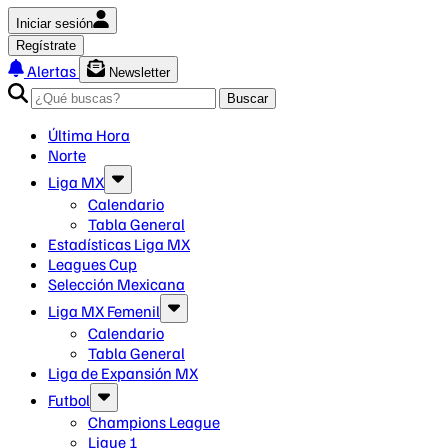
Iniciar sesión
Regístrate
Alertas
Newsletter
Buscar
Última Hora
Norte
Liga MX
Calendario
Tabla General
Estadísticas Liga MX
Leagues Cup
Selección Mexicana
Liga MX Femenil
Calendario
Tabla General
Liga de Expansión MX
Futbol
Champions League
Ligue 1