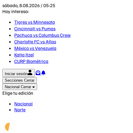
sábado, 8.08.2026 / 05:25
Hoy interesa:
Tigres vs Minnesota
Cincinnati vs Pumas
Pachuca vs Columbus Crew
Charlotte FC vs Atlas
México vs Venezuela
Katia Itzel
CURP Biométrica
Iniciar sesión
Secciones
Cerrar
Nacional
Cerrar
Elige tu edición
Nacional
Norte