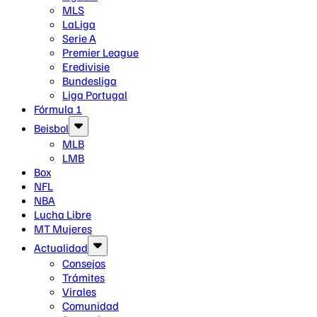
MLS
LaLiga
Serie A
Premier League
Eredivisie
Bundesliga
Liga Portugal
Fórmula 1
Beisbol
MLB
LMB
Box
NFL
NBA
Lucha Libre
MT Mujeres
Actualidad
Consejos
Trámites
Virales
Comunidad