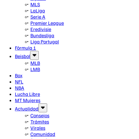
MLS
LaLiga
Serie A
Premier League
Eredivisie
Bundesliga
Liga Portugal
Fórmula 1
Beisbol
MLB
LMB
Box
NFL
NBA
Lucha Libre
MT Mujeres
Actualidad
Consejos
Trámites
Virales
Comunidad