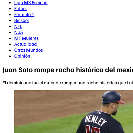
Liga MX Femenil
Futbol
Fórmula 1
Beisbol
NFL
NBA
MT Mujeres
Actualidad
Otros Mundos
Opinión
Juan Soto rompe racha histórica del mexi
El dominicano fue el autor de romper una racha histórica que Lu