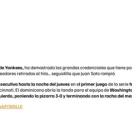
 de Yankees,
ha demostrado las grandes credenciales que tiene para
ores retirados al hilo... seguidilla que Juan Soto rompió.
secutiva hasta la noche del jueves
en e
l primer juego
de la serie
f
ncinnati. El dominicano abría la tanda para el equipo de
Washingt
quierdo, poniendo la pizarra 3-0 y terminando con la racha del me
IOwMYB8N1K