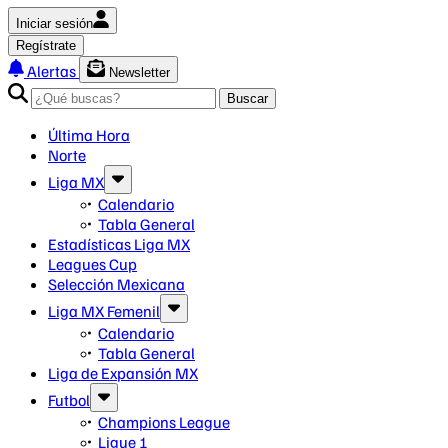
Iniciar sesión
Regístrate
Alertas
Newsletter
Buscar
Última Hora
Norte
Liga MX
Calendario
Tabla General
Estadísticas Liga MX
Leagues Cup
Selección Mexicana
Liga MX Femenil
Calendario
Tabla General
Liga de Expansión MX
Futbol
Champions League
Ligue 1