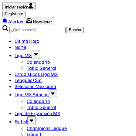
Iniciar sesión
Regístrate
Alertas
Newsletter
Buscar
Última Hora
Norte
Liga MX
Calendario
Tabla General
Estadísticas Liga MX
Leagues Cup
Selección Mexicana
Liga MX Femenil
Calendario
Tabla General
Liga de Expansión MX
Futbol
Champions League
Ligue 1