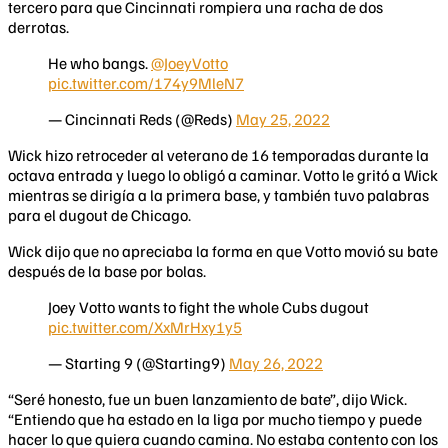
tercero para que Cincinnati rompiera una racha de dos
derrotas.
He who bangs.
@JoeyVotto
pic.twitter.com/174y9MleN7
— Cincinnati Reds (@Reds)
May 25, 2022
Wick hizo retroceder al veterano de 16 temporadas durante la
octava entrada y luego lo obligó a caminar. Votto le gritó a Wick
mientras se dirigía a la primera base, y también tuvo palabras
para el dugout de Chicago.
Wick dijo que no apreciaba la forma en que Votto movió su bate
después de la base por bolas.
Joey Votto wants to fight the whole Cubs dugout
pic.twitter.com/XxMrHxy1y5
— Starting 9 (@Starting9)
May 26, 2022
“Seré honesto, fue un buen lanzamiento de bate”, dijo Wick.
“Entiendo que ha estado en la liga por mucho tiempo y puede
hacer lo que quiera cuando camina. No estaba contento con los