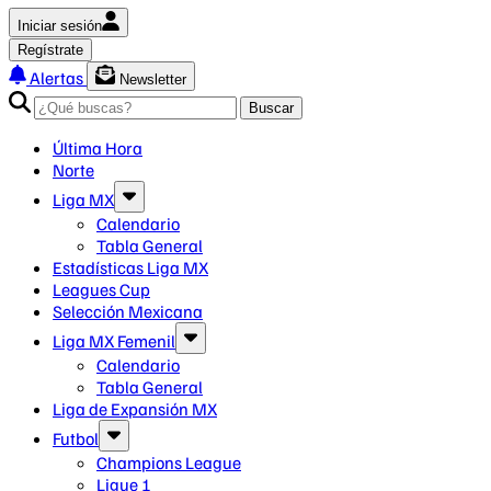
Iniciar sesión
Regístrate
Alertas
Newsletter
Buscar
Última Hora
Norte
Liga MX
Calendario
Tabla General
Estadísticas Liga MX
Leagues Cup
Selección Mexicana
Liga MX Femenil
Calendario
Tabla General
Liga de Expansión MX
Futbol
Champions League
Ligue 1