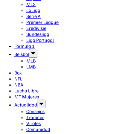
MLS
LaLiga
Serie A
Premier League
Eredivisie
Bundesliga
Liga Portugal
Fórmula 1
Beisbol
MLB
LMB
Box
NFL
NBA
Lucha Libre
MT Mujeres
Actualidad
Consejos
Trámites
Virales
Comunidad