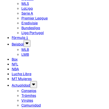
MLS
LaLiga
Serie A
Premier League
Eredivisie
Bundesliga
Liga Portugal
Fórmula 1
Beisbol
MLB
LMB
Box
NFL
NBA
Lucha Libre
MT Mujeres
Actualidad
Consejos
Trámites
Virales
Comunidad