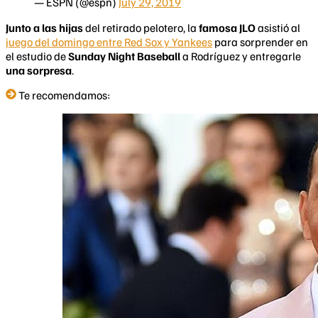
— ESPN (@espn)
July 29, 2019
Junto a las hijas
del retirado pelotero, la
famosa JLO
asistió al
juego del domingo entre Red Sox y Yankees
para sorprender en
el estudio de
Sunday Night Baseball
a Rodríguez y entregarle
una sorpresa
.
Te recomendamos: