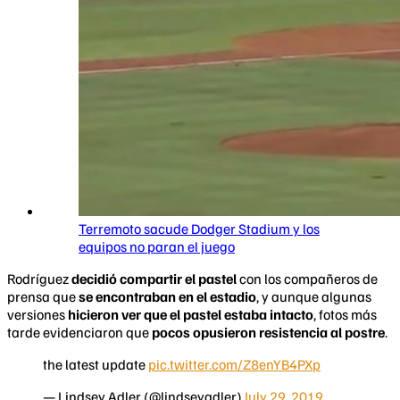
Terremoto sacude Dodger Stadium y los
equipos no paran el juego
Rodríguez
decidió compartir el pastel
con los compañeros de
prensa que
se encontraban en el estadio
, y aunque algunas
versiones
hicieron ver que el pastel estaba intacto
, fotos más
tarde evidenciaron que
pocos opusieron resistencia al postre
.
the latest update
pic.twitter.com/Z8enYB4PXp
— Lindsey Adler (@lindseyadler)
July 29, 2019