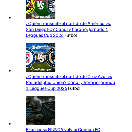
¿Quién transmite el partido de América vs.
San Diego FC? Canal y horario: Jornada 1
Leagues Cup 2026
Futbol
¿Quién transmite el partido de Cruz Azul vs
Philadelphia Union? Canal y horario Jornada
1 Leagues Cup 2026
Futbol
El ascenso NUNCA volvió: Cancún FC