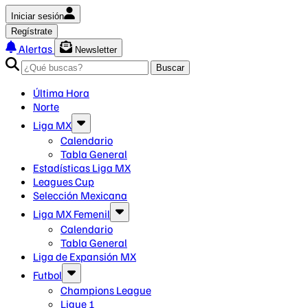
Iniciar sesión
Regístrate
Alertas
Newsletter
Buscar
Última Hora
Norte
Liga MX
Calendario
Tabla General
Estadísticas Liga MX
Leagues Cup
Selección Mexicana
Liga MX Femenil
Calendario
Tabla General
Liga de Expansión MX
Futbol
Champions League
Ligue 1