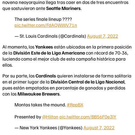
novena neoyorquina llega tras caer en dos de tres encuentros
que sostuvieron ante
Seattle Mariners
.
The series finale lineup ????
pic.twitter.com/FdAQWWV71n
— St. Louis Cardinals (@Cardinals)
August 7, 2022
Al momento, los
Yankees
están ubicados en la primera posición
de la
División Este de la Liga Americana
con récord de 70-36,
luciendo como el mejor club de esta campaña histórica para
ellos.
Por su parte, los
Cardinals
quieren instalarse de forma solitaria
en el primer lugar de la
División Central de la Liga Nacional
,
pues están empatados en porcentaje de ganados y perdidos
con los
Milwaukee Brewers
.
Montas takes the mound.
#RepBX
Presented by
@Hilton
pic.twitter.com/BB56F0e3lY
— New York Yankees (@Yankees)
August 7, 2022