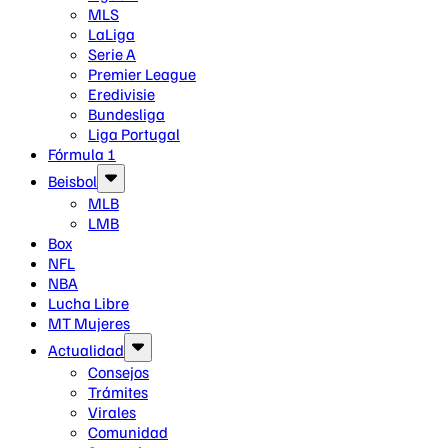
MLS
LaLiga
Serie A
Premier League
Eredivisie
Bundesliga
Liga Portugal
Fórmula 1
Beisbol
MLB
LMB
Box
NFL
NBA
Lucha Libre
MT Mujeres
Actualidad
Consejos
Trámites
Virales
Comunidad