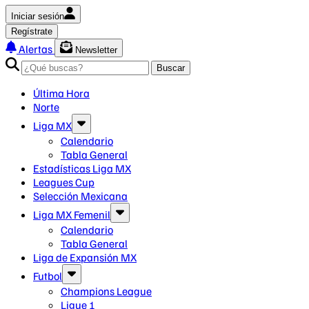
Iniciar sesión
Regístrate
Alertas
Newsletter
Buscar
Última Hora
Norte
Liga MX
Calendario
Tabla General
Estadísticas Liga MX
Leagues Cup
Selección Mexicana
Liga MX Femenil
Calendario
Tabla General
Liga de Expansión MX
Futbol
Champions League
Ligue 1