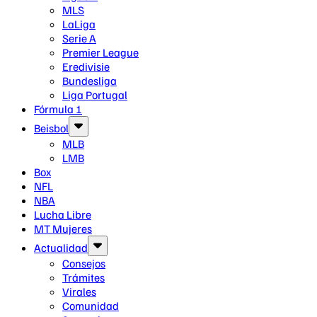
MLS
LaLiga
Serie A
Premier League
Eredivisie
Bundesliga
Liga Portugal
Fórmula 1
Beisbol
MLB
LMB
Box
NFL
NBA
Lucha Libre
MT Mujeres
Actualidad
Consejos
Trámites
Virales
Comunidad