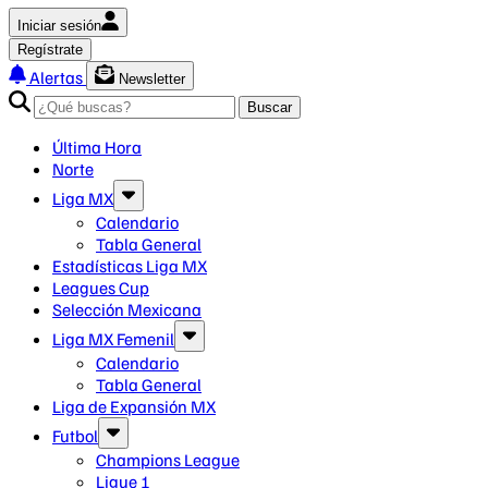
Iniciar sesión
Regístrate
Alertas
Newsletter
Buscar
Última Hora
Norte
Liga MX
Calendario
Tabla General
Estadísticas Liga MX
Leagues Cup
Selección Mexicana
Liga MX Femenil
Calendario
Tabla General
Liga de Expansión MX
Futbol
Champions League
Ligue 1