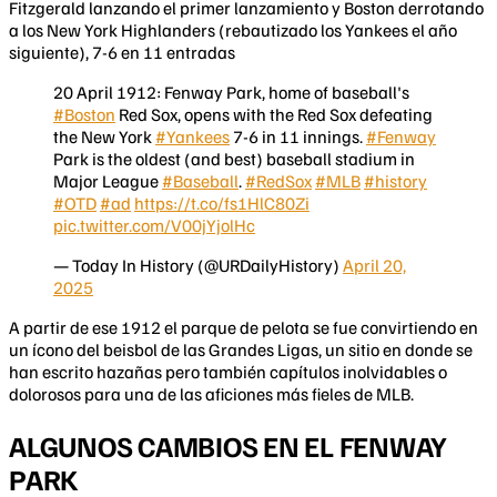
Fitzgerald lanzando el primer lanzamiento y Boston derrotando
a los New York Highlanders (rebautizado los Yankees el año
siguiente), 7-6 en 11 entradas
20 April 1912: Fenway Park, home of baseball's
#Boston
Red Sox, opens with the Red Sox defeating
the New York
#Yankees
7-6 in 11 innings.
#Fenway
Park is the oldest (and best) baseball stadium in
Major League
#Baseball
.
#RedSox
#MLB
#history
#OTD
#ad
https://t.co/fs1HlC80Zi
pic.twitter.com/V00jYjolHc
— Today In History (@URDailyHistory)
April 20,
2025
A partir de ese 1912 el parque de pelota se fue convirtiendo en
un ícono del beisbol de las Grandes Ligas, un sitio en donde se
han escrito hazañas pero también capítulos inolvidables o
dolorosos para una de las aficiones más fieles de MLB.
ALGUNOS CAMBIOS EN EL FENWAY
PARK