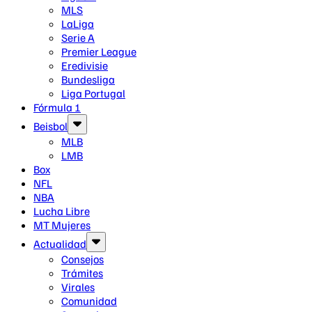
MLS
LaLiga
Serie A
Premier League
Eredivisie
Bundesliga
Liga Portugal
Fórmula 1
Beisbol
MLB
LMB
Box
NFL
NBA
Lucha Libre
MT Mujeres
Actualidad
Consejos
Trámites
Virales
Comunidad