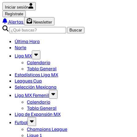
Iniciar sesión
Regístrate
Alertas
Newsletter
Buscar
Última Hora
Norte
Liga MX
Calendario
Tabla General
Estadísticas Liga MX
Leagues Cup
Selección Mexicana
Liga MX Femenil
Calendario
Tabla General
Liga de Expansión MX
Futbol
Champions League
Ligue 1