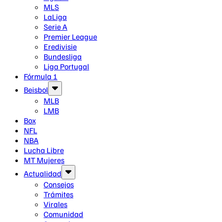
MLS
LaLiga
Serie A
Premier League
Eredivisie
Bundesliga
Liga Portugal
Fórmula 1
Beisbol
MLB
LMB
Box
NFL
NBA
Lucha Libre
MT Mujeres
Actualidad
Consejos
Trámites
Virales
Comunidad