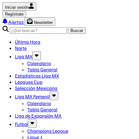
Iniciar sesión
Regístrate
Alertas
Newsletter
Buscar
Última Hora
Norte
Liga MX
Calendario
Tabla General
Estadísticas Liga MX
Leagues Cup
Selección Mexicana
Liga MX Femenil
Calendario
Tabla General
Liga de Expansión MX
Futbol
Champions League
Ligue 1