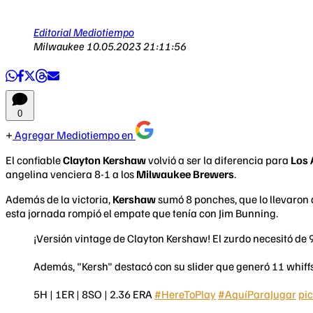
Editorial Mediotiempo
Milwaukee
10.05.2023 21:11:56
0
Agregar Mediotiempo en
El confiable
Clayton Kershaw
volvió a ser la diferencia para
Los 
angelina venciera 8-1 a los
Milwaukee Brewers
.
Además de la victoria,
Kershaw
sumó 8 ponches, que lo llevaron 
esta jornada rompió el empate que tenía con Jim Bunning.
¡Versión vintage de Clayton Kershaw! El zurdo necesitó de 92
Además, "Kersh" destacó con su slider que generó 11 whiffs
5H | 1ER | 8SO | 2.36 ERA
#HereToPlay
#AquíParaJugar
pi