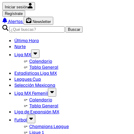
Iniciar sesión
Regístrate
Alertas
Newsletter
Buscar
Última Hora
Norte
Liga MX
Calendario
Tabla General
Estadísticas Liga MX
Leagues Cup
Selección Mexicana
Liga MX Femenil
Calendario
Tabla General
Liga de Expansión MX
Futbol
Champions League
Ligue 1