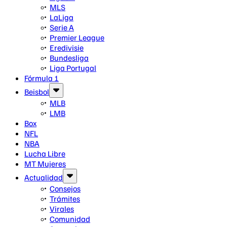
MLS
LaLiga
Serie A
Premier League
Eredivisie
Bundesliga
Liga Portugal
Fórmula 1
Beisbol
MLB
LMB
Box
NFL
NBA
Lucha Libre
MT Mujeres
Actualidad
Consejos
Trámites
Virales
Comunidad