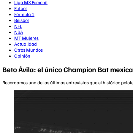
Liga MX Femenil
Futbol
Fórmula 1
Beisbol
NFL
NBA
MT Mujeres
Actualidad
Otros Mundos
Opinión
Beto Ávila: el único Champion Bat mexica
Recordamos una de las últimas entrevistas que el histórico pelot