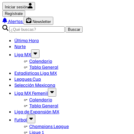
Iniciar sesión
Regístrate
Alertas
Newsletter
Buscar
Última Hora
Norte
Liga MX
Calendario
Tabla General
Estadísticas Liga MX
Leagues Cup
Selección Mexicana
Liga MX Femenil
Calendario
Tabla General
Liga de Expansión MX
Futbol
Champions League
Ligue 1