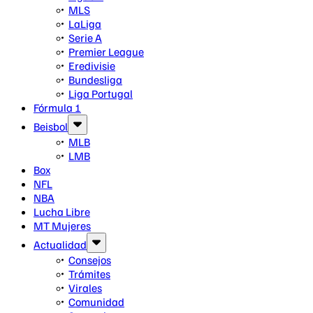
MLS
LaLiga
Serie A
Premier League
Eredivisie
Bundesliga
Liga Portugal
Fórmula 1
Beisbol
MLB
LMB
Box
NFL
NBA
Lucha Libre
MT Mujeres
Actualidad
Consejos
Trámites
Virales
Comunidad