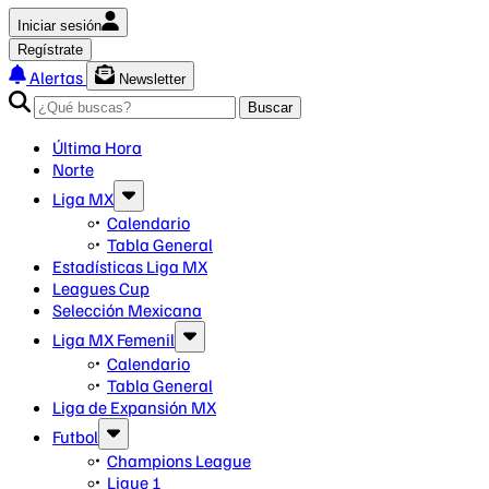
Iniciar sesión
Regístrate
Alertas
Newsletter
Buscar
Última Hora
Norte
Liga MX
Calendario
Tabla General
Estadísticas Liga MX
Leagues Cup
Selección Mexicana
Liga MX Femenil
Calendario
Tabla General
Liga de Expansión MX
Futbol
Champions League
Ligue 1