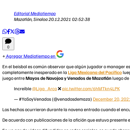
Editorial Mediotiempo
Mazatlán, Sinaloa
20.12.2021 02:52:38
0
Agregar Mediotiempo en
En el beisbol es común observar que algún jugador o manager es 
completamente inesperado en la
Liga Mexicana del Pacífico
lue
juego entre
Mayos de Navojoa y Venados de Mazatlán
luego de 
Increíble
@Liga_Arco
❌
pic.twitter.com/6hMTkn4LPK
— #YoSoyVenados (@venadosdemaza)
December 20, 202
Los hechos ocurrieron durante la novena entrada cuando el encu
De acuerdo con publicaciones de la afición que estuvo presente e