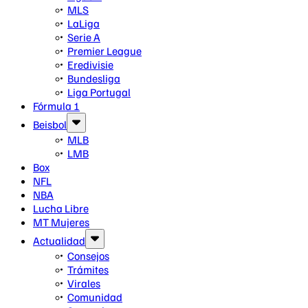
MLS
LaLiga
Serie A
Premier League
Eredivisie
Bundesliga
Liga Portugal
Fórmula 1
Beisbol
MLB
LMB
Box
NFL
NBA
Lucha Libre
MT Mujeres
Actualidad
Consejos
Trámites
Virales
Comunidad