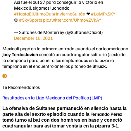
Así fue el out 27 para conseguir la victoria en
Mexicali, sigamos luchando
#HastaElÚltimoOut
#InviernoSultán
❤
#LaMPxSKY
⚾️
#SkySports
pic.twitter.com/Uhmo4ZVkAY
— Sultanes de Monterrey (@SultanesOficial)
December 18, 2021
Mexicali pegó en la primera entrada cuando el norteamericano
Joey Terdoslavich
conectó un cuadrangular solitario (sexto de
la campaña) para poner a los emplumados en la pizarra
temprano en el encuentro ante los pitcheo de
Struck.
Te Recomendamos
Resultados en la Liga Mexicana del Pacífico (LMP)
La ofensiva de Sultanes permaneció en silencio hasta la
Fernando Pérez
parte alta del sexrto episodio cuando la
tomó turno al bat con dos hombres en base y conectó
cuadrangular para así tomar ventaja en la pizarra 3-1.