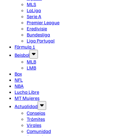
MLS
LaLiga
Serie A
Premier League
Eredivisie
Bundesliga
Liga Portugal
Fórmula 1
Beisbol
MLB
LMB
Box
NFL
NBA
Lucha Libre
MT Mujeres
Actualidad
Consejos
Trámites
Virales
Comunidad