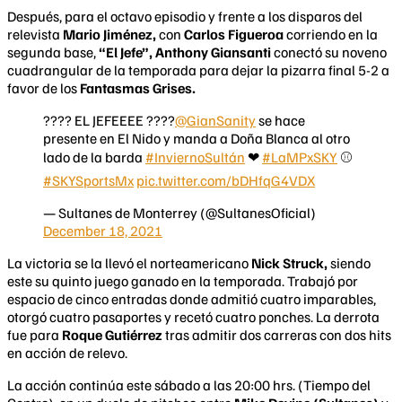
Después, para el octavo episodio y frente a los disparos del
relevista
Mario Jiménez,
con
Carlos Figueroa
corriendo en la
segunda base,
“El Jefe”, Anthony Giansanti
conectó su noveno
cuadrangular de la temporada para dejar la pizarra final 5-2 a
favor de los
Fantasmas Grises.
???? EL JEFEEEE ????
@GianSanity
se hace
presente en El Nido y manda a Doña Blanca al otro
lado de la barda
#InviernoSultán
❤
#LaMPxSKY
⚾️
#SKYSportsMx
pic.twitter.com/bDHfqG4VDX
— Sultanes de Monterrey (@SultanesOficial)
December 18, 2021
La victoria se la llevó el norteamericano
Nick Struck,
siendo
este su quinto juego ganado en la temporada. Trabajó por
espacio de cinco entradas donde admitió cuatro imparables,
otorgó cuatro pasaportes y recetó cuatro ponches. La derrota
fue para
Roque Gutiérrez
tras admitir dos carreras con dos hits
en acción de relevo.
La acción continúa este sábado a las 20:00 hrs. (Tiempo del