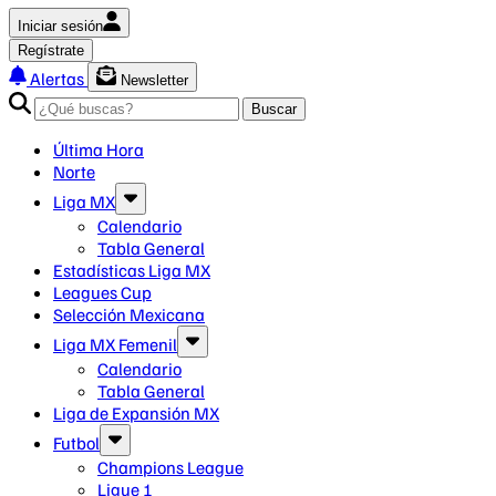
Iniciar sesión
Regístrate
Alertas
Newsletter
Buscar
Última Hora
Norte
Liga MX
Calendario
Tabla General
Estadísticas Liga MX
Leagues Cup
Selección Mexicana
Liga MX Femenil
Calendario
Tabla General
Liga de Expansión MX
Futbol
Champions League
Ligue 1