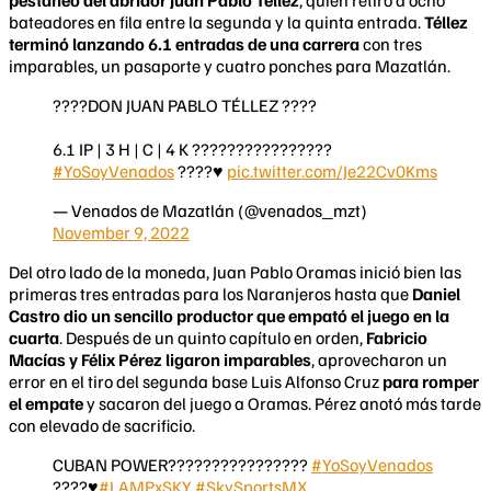
bateadores en fila entre la segunda y la quinta entrada.
Téllez
terminó lanzando 6.1 entradas de una carrera
con tres
imparables, un pasaporte y cuatro ponches para Mazatlán.
????DON JUAN PABLO TÉLLEZ ????
6.1 IP | 3 H | C | 4 K ????????????????
#YoSoyVenados
????♥️
pic.twitter.com/Je22Cv0Kms
— Venados de Mazatlán (@venados_mzt)
November 9, 2022
Del otro lado de la moneda, Juan Pablo Oramas inició bien las
primeras tres entradas para los Naranjeros hasta que
Daniel
Castro dio un sencillo productor que empató el juego en la
cuarta
. Después de un quinto capítulo en orden,
Fabricio
Macías y Félix Pérez ligaron imparables
, aprovecharon un
error en el tiro del segunda base Luis Alfonso Cruz
para romper
el empate
y sacaron del juego a Oramas. Pérez anotó más tarde
con elevado de sacrificio.
CUBAN POWER????????????????
#YoSoyVenados
????♥️
#LAMPxSKY
#SkySportsMX