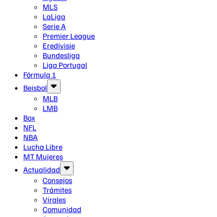
MLS
LaLiga
Serie A
Premier League
Eredivisie
Bundesliga
Liga Portugal
Fórmula 1
Beisbol
MLB
LMB
Box
NFL
NBA
Lucha Libre
MT Mujeres
Actualidad
Consejos
Trámites
Virales
Comunidad