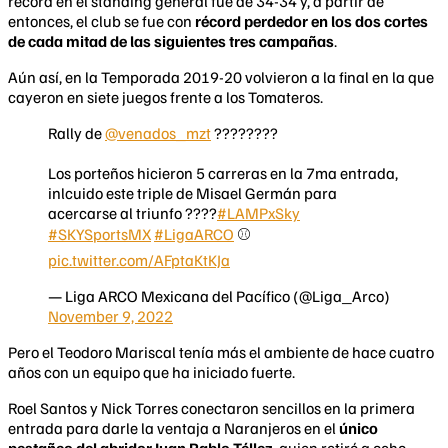
récord en el standing general fue de 34-34 y, a partir de
entonces, el club se fue con
récord perdedor en los dos cortes
de cada mitad de las siguientes tres campañas
.
Aún así, en la Temporada 2019-20 volvieron a la final en la que
cayeron en siete juegos frente a los Tomateros.
Rally de
@venados_mzt
????????
Los porteños hicieron 5 carreras en la 7ma entrada,
inlcuido este triple de Misael Germán para
acercarse al triunfo ????
#LAMPxSky
#SKYSportsMX
#LigaARCO
⚾️
pic.twitter.com/AFptaKtKJa
— Liga ARCO Mexicana del Pacífico (@Liga_Arco)
November 9, 2022
Pero el Teodoro Mariscal tenía más el ambiente de hace cuatro
años con un equipo que ha iniciado fuerte.
Roel Santos y Nick Torres conectaron sencillos en la primera
entrada para darle la ventaja a Naranjeros en el
único
pestañeo del abridor Juan Pablo Téllez
, quien retiró a ocho