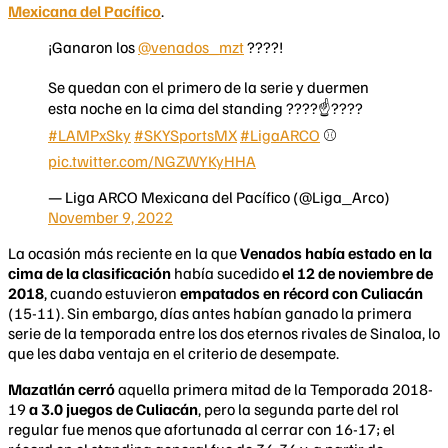
Mexicana del Pacífico
.
¡Ganaron los
@venados_mzt
????!
Se quedan con el primero de la serie y duermen
esta noche en la cima del standing ????☝️????
#LAMPxSky
#SKYSportsMX
#LigaARCO
⚾️
pic.twitter.com/NGZWYKyHHA
— Liga ARCO Mexicana del Pacífico (@Liga_Arco)
November 9, 2022
La ocasión más reciente en la que
Venados
había estado en la
cima
de la clasificación
había sucedido
el 12 de noviembre de
2018
, cuando estuvieron
empatados en récord con Culiacán
(15-11). Sin embargo, días antes habían ganado la primera
serie de la temporada entre los dos eternos rivales de Sinaloa, lo
que les daba ventaja en el criterio de desempate.
Mazatlán cerró
aquella primera mitad de la Temporada 2018-
19
a 3.0 juegos de Culiacán
, pero la segunda parte del rol
regular fue menos que afortunada al cerrar con 16-17; el