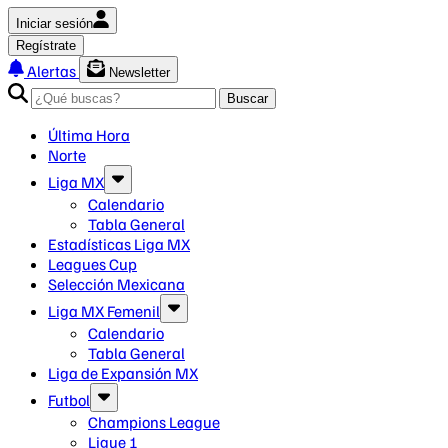
Iniciar sesión
Regístrate
Alertas
Newsletter
Buscar
Última Hora
Norte
Liga MX
Calendario
Tabla General
Estadísticas Liga MX
Leagues Cup
Selección Mexicana
Liga MX Femenil
Calendario
Tabla General
Liga de Expansión MX
Futbol
Champions League
Ligue 1