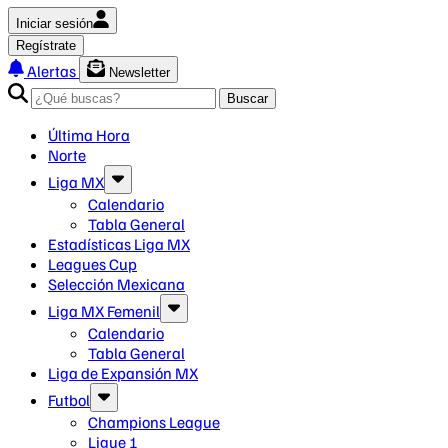
Iniciar sesión
Regístrate
Alertas
Newsletter
Buscar
Última Hora
Norte
Liga MX
Calendario
Tabla General
Estadísticas Liga MX
Leagues Cup
Selección Mexicana
Liga MX Femenil
Calendario
Tabla General
Liga de Expansión MX
Futbol
Champions League
Ligue 1