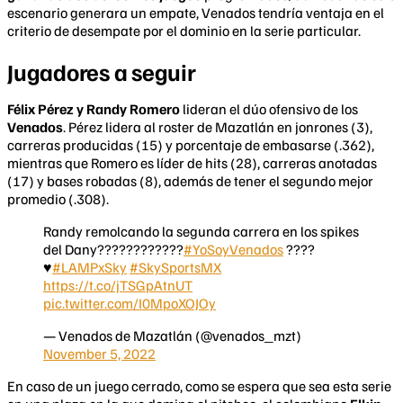
escenario generara un empate, Venados tendría ventaja en el
criterio de desempate por el dominio en la serie particular.
Jugadores a seguir
Félix Pérez y Randy Romero
lideran el dúo ofensivo de los
Venados
. Pérez lidera al roster de Mazatlán en jonrones (3),
carreras producidas (15) y porcentaje de embasarse (.362),
mientras que Romero es líder de hits (28), carreras anotadas
(17) y bases robadas (8), además de tener el segundo mejor
promedio (.308).
Randy remolcando la segunda carrera en los spikes
del Dany????????????
#YoSoyVenados
????
♥️
#LAMPxSky
#SkySportsMX
https://t.co/jTSGpAtnUT
pic.twitter.com/I0MpoXOJOy
— Venados de Mazatlán (@venados_mzt)
November 5, 2022
En caso de un juego cerrado, como se espera que sea esta serie