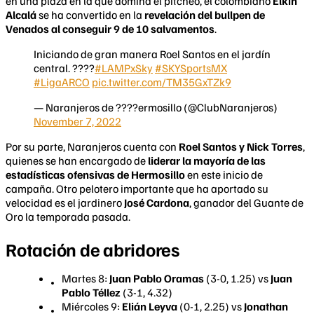
en una plaza en la que domina el pitcheo, el colombiano
Elkin
Alcalá
se ha convertido en la
revelación del bullpen de
Venados al conseguir 9 de 10 salvamentos
.
Iniciando de gran manera Roel Santos en el jardín
central. ????
#LAMPxSky
#SKYSportsMX
#LigaARCO
pic.twitter.com/TM35GxTZk9
— Naranjeros de ????ermosillo (@ClubNaranjeros)
November 7, 2022
Por su parte, Naranjeros cuenta con
Roel Santos y Nick Torres
,
quienes se han encargado de
liderar la mayoría de las
estadísticas ofensivas de Hermosillo
en este inicio de
campaña. Otro pelotero importante que ha aportado su
velocidad es el jardinero
José Cardona
, ganador del Guante de
Oro la temporada pasada.
Rotación de abridores
Martes 8:
Juan Pablo Oramas
(3-0, 1.25) vs
Juan
Pablo Téllez
(3-1, 4.32)
Miércoles 9:
Elián Leyva
(0-1, 2.25) vs
Jonathan