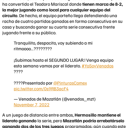
ha convertido el Teodoro Mariscal donde
tienen marca de 8-2,
la mejor jugando como local para cualquier equipo del
circuito
. De hecho, el equipo porteño llega defendiendo una
racha de cuatro partidos ganados en forma consecutiva en su
casa y buscando ganar su cuarta serie consecutiva frente
jugando frente a su público.
Tranquilito, despacito, voy subiendo a mi
ritmoooo…????????
¡Subimos hasta el SEGUNDO LUGAR.! Venga equipo
esta semana vamos por el liderato.
#YoSoyVenados
????
????Presentado por
@PinturasComex
pic.twitter.com/0s9RB3acF4
— Venados de Mazatlán (@venados_mzt)
November 7, 2022
A un juego de distancia entre ambos,
Hermosillo mantiene el
liderato ganando
la serie, pero
Mazatlán podría arrebatárselo
ganando dos de los tres juegos
programados; aún cuando este