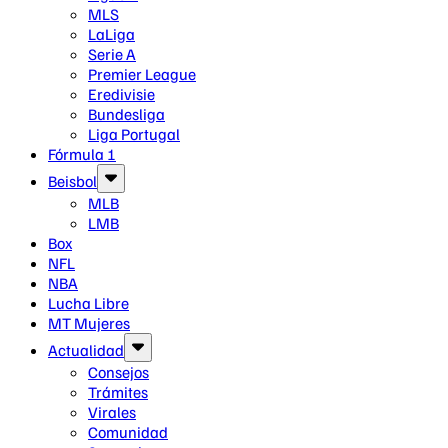
MLS
LaLiga
Serie A
Premier League
Eredivisie
Bundesliga
Liga Portugal
Fórmula 1
Beisbol
MLB
LMB
Box
NFL
NBA
Lucha Libre
MT Mujeres
Actualidad
Consejos
Trámites
Virales
Comunidad