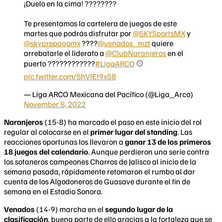
¡Duelo en la cima! ????????
Te presentamos la cartelera de juegos de este
martes que podrás disfrutar por
@SKYSportsMX
y
@skyprepagomx
????
@venados_mzt
quiere
arrebatarle el liderato a
@ClubNaranjeros
en el
puerto ????????????
#LigaARCO
⚾️
pic.twitter.com/ShVlEt9xS8
— Liga ARCO Mexicana del Pacífico (@Liga_Arco)
November 8, 2022
Naranjeros
(15-8) ha marcado el paso en este inicio del rol
regular al colocarse en el
primer lugar del standing
. Las
reacciones oportunas los llevaron a
ganar 13 de los primeros
18 juegos del calendario
. Aunque perdieron una serie contra
los sotaneros campeones Charros de Jalisco al inicio de la
semana pasada, rápidamente retomaron el rumbo al dar
cuenta de los Algodoneros de Guasave durante el fin de
semana en el Estadio Sonora.
Venados
(14-9) marcha en el
segundo lugar de la
clasificación
, buena parte de ello gracias a la fortaleza que se