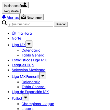
Iniciar sesión
Regístrate
Alertas
Newsletter
Buscar
Última Hora
Norte
Liga MX
Calendario
Tabla General
Estadísticas Liga MX
Leagues Cup
Selección Mexicana
Liga MX Femenil
Calendario
Tabla General
Liga de Expansión MX
Futbol
Champions League
Ligue 1