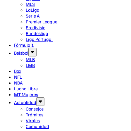
MLS
LaLiga
Serie A
Premier League
Eredivisie
Bundesliga
Liga Portugal
Fórmula 1
Beisbol
MLB
LMB
Box
NFL
NBA
Lucha Libre
MT Mujeres
Actualidad
Consejos
Trámites
Virales
Comunidad