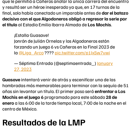
que le permitió a Cañeros anotar la única carrera del encuentro
y resultó ser un héroe inesperado ya que, en 17 turnos de la
final, solo había conectado un imparable antes de
dar el batazo
decisivo con el que Algodoneros obligó a regresar la serie por
el título
al Estadio Emilio Ibarra Almada de
Los Mochis
.
¡Estalla Guasave!
Jonrón de Julián Ornelas y los Algodoneros están
forzando un Juego 6 vs Cañeros en la Final 2023 de
la
@Liga_Arco
????
pic.twitter.com/p1JxSw7vwi
— Séptima Entrada (@septimaentrada_)
January
27, 2023
Guasave
intentará venir de atrás y escenificar una de las
hombradas más memorables para terminar con la sequía de 51
años sin levantar un título. El primer paso será
enfrentar a Los
Mochis en el Juego 6
programado para este sábado
28 de
enero
a las 6:00 de la tarde tiempo local, 7:00 de la noche en el
centro de México.
Resultados de la LMP