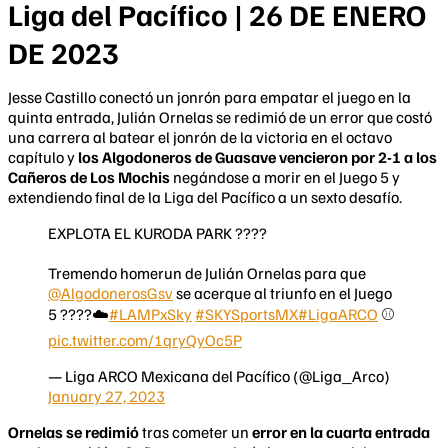
Liga del Pacífico | 26 DE ENERO
DE 2023
Jesse Castillo conectó un jonrón para empatar el juego en la
quinta entrada, Julián Ornelas se redimió de un error que costó
una carrera al batear el jonrón de la victoria en el octavo
capítulo y
los Algodoneros de Guasave vencieron por 2-1 a los
Cañeros de Los Mochis
negándose a morir en el Juego 5 y
extendiendo final de la Liga del Pacífico a un sexto desafío.
EXPLOTA EL KURODA PARK ????
Tremendo homerun de Julián Ornelas para que
@AlgodonerosGsv
se acerque al triunfo en el Juego
5 ????☁️
#LAMPxSky
#SKYSportsMX
#LigaARCO
⚾️
pic.twitter.com/1qryQyOc5P
— Liga ARCO Mexicana del Pacífico (@Liga_Arco)
January 27, 2023
Ornelas se redimió
tras cometer un
error en la cuarta entrada