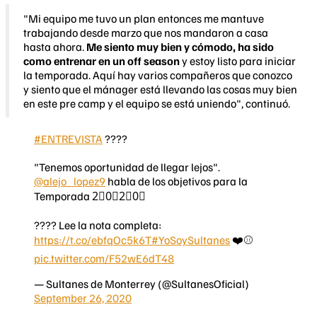
"Mi equipo me tuvo un plan entonces me mantuve
trabajando desde marzo que nos mandaron a casa
hasta ahora.
Me siento muy bien y cómodo, ha sido
como entrenar en un off season
y estoy listo para iniciar
la temporada. Aquí hay varios compañeros que conozco
y siento que el mánager está llevando las cosas muy bien
en este pre camp y el equipo se está uniendo", continuó.
#ENTREVISTA
????️
"Tenemos oportunidad de llegar lejos".
@alejo_lopez9
habla de los objetivos para la
Temporada 2⃣0⃣2⃣0⃣
???? Lee la nota completa:
https://t.co/ebfqOc5k6T
#YoSoySultanes
❤️⚾️
pic.twitter.com/F52wE6dT48
— Sultanes de Monterrey (@SultanesOficial)
September 26, 2020