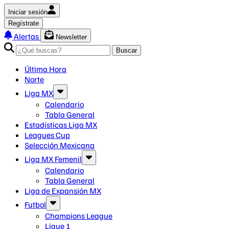
Iniciar sesión
Regístrate
Alertas
Newsletter
Buscar
Última Hora
Norte
Liga MX
Calendario
Tabla General
Estadísticas Liga MX
Leagues Cup
Selección Mexicana
Liga MX Femenil
Calendario
Tabla General
Liga de Expansión MX
Futbol
Champions League
Ligue 1