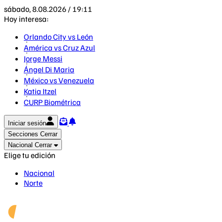
sábado, 8.08.2026 / 19:11
Hoy interesa:
Orlando City vs León
América vs Cruz Azul
Jorge Messi
Ángel Di Maria
México vs Venezuela
Katia Itzel
CURP Biométrica
Iniciar sesión
Secciones
Cerrar
Nacional
Cerrar
Elige tu edición
Nacional
Norte