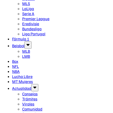
MLS
LaLiga
Serie A
Premier League
Eredivisie
Bundesliga
Liga Portugal
Fórmula 1
Beisbol
MLB
LMB
Box
NFL
NBA
Lucha Libre
MT Mujeres
Actualidad
Consejos
Trámites
Virales
Comunidad