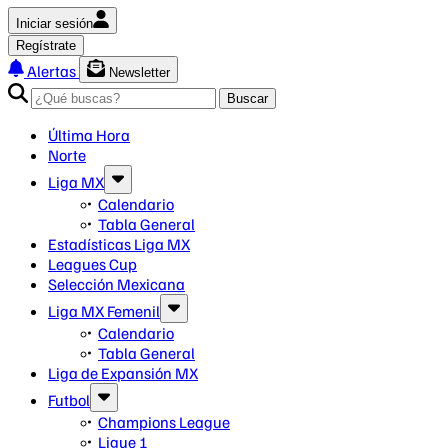
Iniciar sesión
Regístrate
Alertas
Newsletter
Buscar
Última Hora
Norte
Liga MX
Calendario
Tabla General
Estadísticas Liga MX
Leagues Cup
Selección Mexicana
Liga MX Femenil
Calendario
Tabla General
Liga de Expansión MX
Futbol
Champions League
Ligue 1