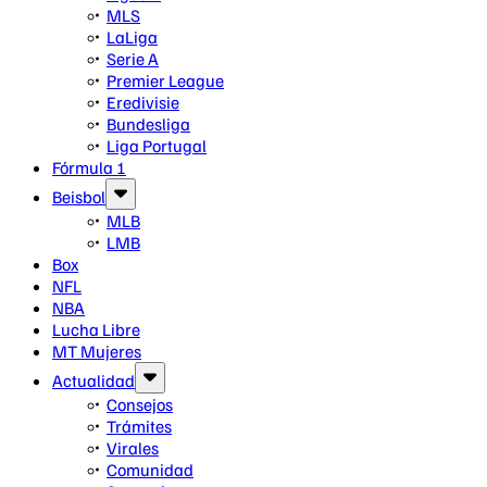
MLS
LaLiga
Serie A
Premier League
Eredivisie
Bundesliga
Liga Portugal
Fórmula 1
Beisbol
MLB
LMB
Box
NFL
NBA
Lucha Libre
MT Mujeres
Actualidad
Consejos
Trámites
Virales
Comunidad