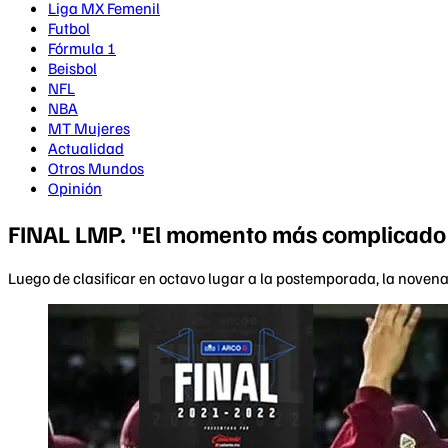
Liga MX Femenil
Futbol
Fórmula 1
Beisbol
NFL
NBA
MT Mujeres
Actualidad
Otros Mundos
Opinión
FINAL LMP. "El momento más complicado 
Luego de clasificar en octavo lugar a la postemporada, la nove