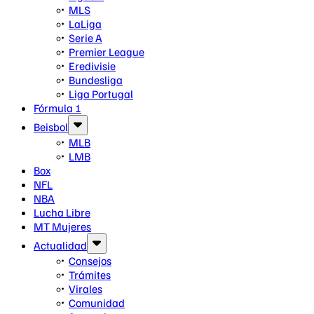
MLS
LaLiga
Serie A
Premier League
Eredivisie
Bundesliga
Liga Portugal
Fórmula 1
Beisbol
MLB
LMB
Box
NFL
NBA
Lucha Libre
MT Mujeres
Actualidad
Consejos
Trámites
Virales
Comunidad