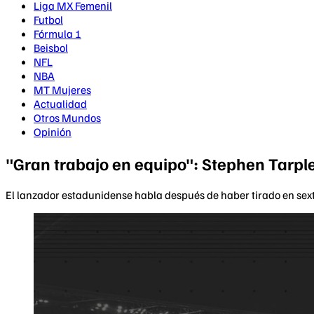
Liga MX Femenil
Futbol
Fórmula 1
Beisbol
NFL
NBA
MT Mujeres
Actualidad
Otros Mundos
Opinión
"Gran trabajo en equipo": Stephen Tarpley
El lanzador estadunidense habla después de haber tirado en sexto 