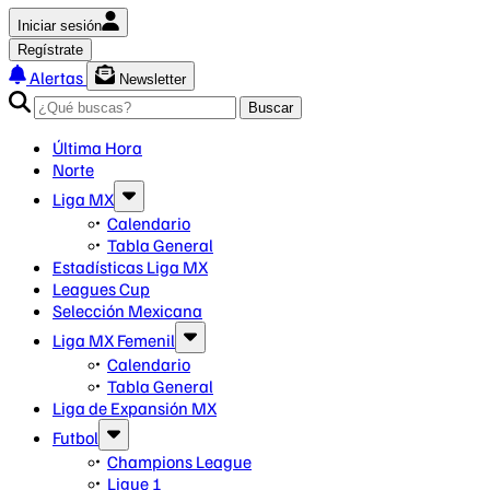
Iniciar sesión
Regístrate
Alertas
Newsletter
Buscar
Última Hora
Norte
Liga MX
Calendario
Tabla General
Estadísticas Liga MX
Leagues Cup
Selección Mexicana
Liga MX Femenil
Calendario
Tabla General
Liga de Expansión MX
Futbol
Champions League
Ligue 1