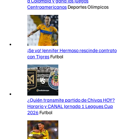
a Colombia y gana los Juegos
Centroamericanos
Deportes Olímpicos
¡Se va! Jennifer Hermoso rescinde contrato
con Tigres
Futbol
¿Quién transmite partido de Chivas HOY?
Horario y CANAL Jornada 1 Leagues Cup
2026
Futbol