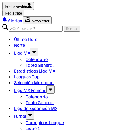
Iniciar sesión
Regístrate
Alertas
Newsletter
Buscar
Última Hora
Norte
Liga MX
Calendario
Tabla General
Estadísticas Liga MX
Leagues Cup
Selección Mexicana
Liga MX Femenil
Calendario
Tabla General
Liga de Expansión MX
Futbol
Champions League
Ligue 1