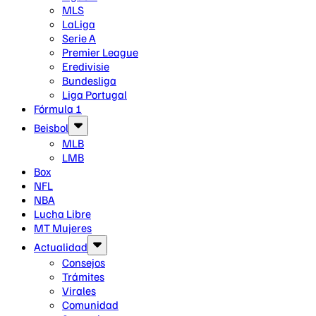
MLS
LaLiga
Serie A
Premier League
Eredivisie
Bundesliga
Liga Portugal
Fórmula 1
Beisbol
MLB
LMB
Box
NFL
NBA
Lucha Libre
MT Mujeres
Actualidad
Consejos
Trámites
Virales
Comunidad