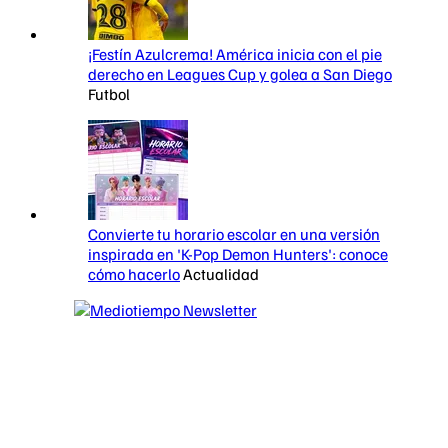
¡Festín Azulcrema! América inicia con el pie
derecho en Leagues Cup y golea a San Diego
Futbol
Convierte tu horario escolar en una versión
inspirada en 'K-Pop Demon Hunters': conoce
cómo hacerlo
Actualidad