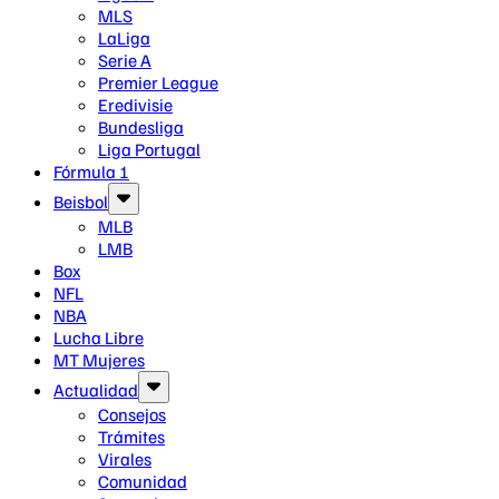
MLS
LaLiga
Serie A
Premier League
Eredivisie
Bundesliga
Liga Portugal
Fórmula 1
Beisbol
MLB
LMB
Box
NFL
NBA
Lucha Libre
MT Mujeres
Actualidad
Consejos
Trámites
Virales
Comunidad