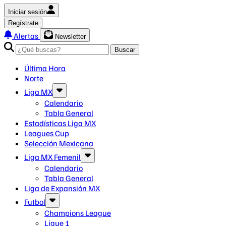
Iniciar sesión
Regístrate
Alertas
Newsletter
Buscar
Última Hora
Norte
Liga MX
Calendario
Tabla General
Estadísticas Liga MX
Leagues Cup
Selección Mexicana
Liga MX Femenil
Calendario
Tabla General
Liga de Expansión MX
Futbol
Champions League
Ligue 1