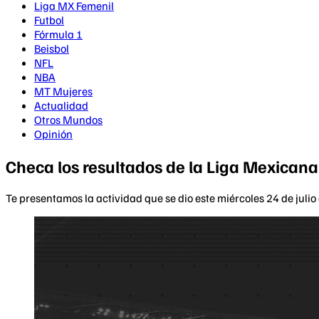
Liga MX Femenil
Futbol
Fórmula 1
Beisbol
NFL
NBA
MT Mujeres
Actualidad
Otros Mundos
Opinión
Checa los resultados de la Liga Mexicana
Te presentamos la actividad que se dio este miércoles 24 de julio