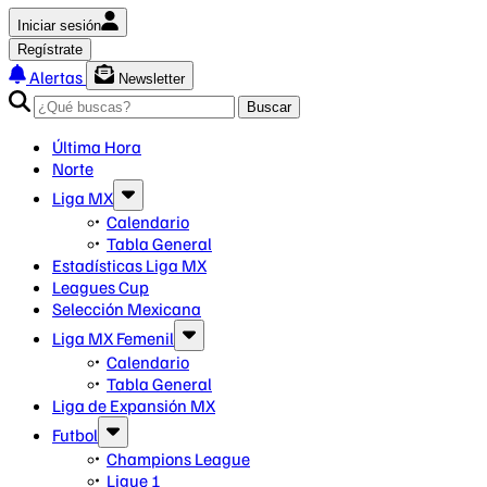
Iniciar sesión
Regístrate
Alertas
Newsletter
Buscar
Última Hora
Norte
Liga MX
Calendario
Tabla General
Estadísticas Liga MX
Leagues Cup
Selección Mexicana
Liga MX Femenil
Calendario
Tabla General
Liga de Expansión MX
Futbol
Champions League
Ligue 1