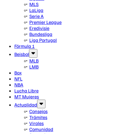
MLS
LaLiga
Serie A
Premier League
Eredivisie
Bundesliga
Liga Portugal
Fórmula 1
Beisbol
MLB
LMB
Box
NFL
NBA
Lucha Libre
MT Mujeres
Actualidad
Consejos
Trámites
Virales
Comunidad