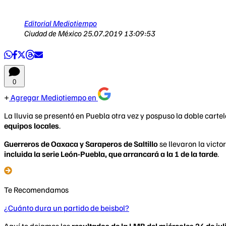
Editorial Mediotiempo
Ciudad de México
25.07.2019 13:09:53
0
Agregar Mediotiempo en
La lluvia se presentó en Puebla otra vez y pospuso la doble cartel
equipos locales
.
Guerreros de Oaxaca y Saraperos de Saltillo
se llevaron la vict
incluida la serie León-Puebla, que arrancará a la 1 de la tarde
.
Te Recomendamos
¿Cuánto dura un partido de beisbol?
Aquí te dejamos los
resultados de la LMB del miércoles 24 de jul