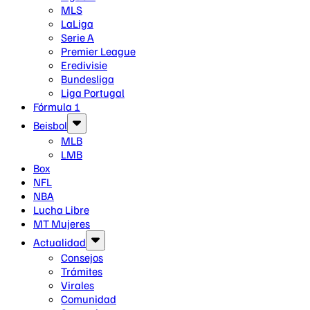
MLS
LaLiga
Serie A
Premier League
Eredivisie
Bundesliga
Liga Portugal
Fórmula 1
Beisbol
MLB
LMB
Box
NFL
NBA
Lucha Libre
MT Mujeres
Actualidad
Consejos
Trámites
Virales
Comunidad