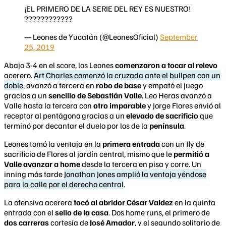
¡EL PRIMERO DE LA SERIE DEL REY ES NUESTRO!
????????????
— Leones de Yucatán (@LeonesOficial)
September
25, 2019
Abajo 3-4 en el score, los Leones
comenzaron a tocar al relevo
acerero.
Art Charles comenzó la cruzada ante el bullpen con un
doble
, avanzó a tercera en
robo de base
y empató el juego
gracias a un
sencillo de Sebastián Valle
. Leo Heras avanzó a
Valle hasta la tercera con
otro imparable
y Jorge Flores envió al
receptor al pentágono gracias a un
elevado de sacrificio
que
terminó por decantar el duelo por los de la
península
.
Leones tomó la ventaja en la
primera entrada
con un fly de
sacrificio de Flores al jardín central, mismo que le
permitió a
Valle avanzar a home
desde la tercera en pisa y corre. Un
inning más tarde
Jonathan Jones amplió la ventaja yéndose
para la calle por el derecho central
.
La ofensiva acerera
tocó al abridor César Valdez
en la quinta
entrada con el
sello de la casa
. Dos home runs, el primero de
dos carreras
cortesía de
José Amador
, y el segundo solitario de