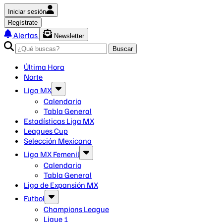
Iniciar sesión
Regístrate
Alertas
Newsletter
Buscar
Última Hora
Norte
Liga MX
Calendario
Tabla General
Estadísticas Liga MX
Leagues Cup
Selección Mexicana
Liga MX Femenil
Calendario
Tabla General
Liga de Expansión MX
Futbol
Champions League
Ligue 1