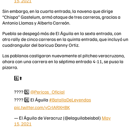
15, 2021
Sin embargo, en la cuarta entrada, la novena que dirige
“Chispa” Gastelum, armó ataque de tres carreras, gracias a
Antonio Llamas y Alberto Carreón.
Puebla se despegó más de El Águila en la sexta entrada, con
otro rally de cinco carreras en la quinta entrada, que incluyó un
cuadrangular del boricua Danny Ortiz.
Los poblanos castigaron nuevamente al pitcheo veracruzano,
ahora con una carrera en la séptima entrada 4-11, se puso la
pizarra.
6️⃣⬆️
???? 5️⃣
@Pericos_Oficial
???? 4️⃣ El Águila
#BatallaDeLeyendas
pic.twitter.com/yCrlARXHBK
— El Águila de Veracruz (@elaguilabeisbol)
May
15, 2021