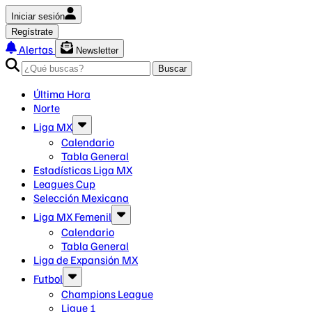
Iniciar sesión
Regístrate
Alertas
Newsletter
Buscar
Última Hora
Norte
Liga MX
Calendario
Tabla General
Estadísticas Liga MX
Leagues Cup
Selección Mexicana
Liga MX Femenil
Calendario
Tabla General
Liga de Expansión MX
Futbol
Champions League
Ligue 1