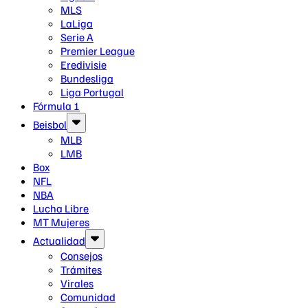
MLS
LaLiga
Serie A
Premier League
Eredivisie
Bundesliga
Liga Portugal
Fórmula 1
Beisbol
MLB
LMB
Box
NFL
NBA
Lucha Libre
MT Mujeres
Actualidad
Consejos
Trámites
Virales
Comunidad