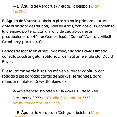
— El Águila de Veracruz (@elaguilabeisbol)
May
16, 2021
El Águila de Veracruz
abrió la pizarra en la primera entrada,
ante el abridor de
Pericos
, Gabriel Arias; con dos outs, comenzó
la ofensiva porteña, con un rally de cuatro carreras,
producciones de Héctor Gómez, Jesús “Cacao” Valdez y Mikell
Granberry, para el 4-0.
Pericos descontó en el segundo rollo, cuando David Olmedo
conectó cuadrangular solitario al central ante el abridor David
Reyes.
El escuadrón verde hizo una más en el tercer capítulo, con
rodado a las paradas cortas de Gorkys Hernández, para
mandar al plato a Drew Stankiewicz.
⚠️Advertencia: no reten el BRAZALETE de Mikell
Granberry. ????
#LaTradiciónContinúa
????
pic.twitter.com/o9atpG1SyJ
— El Águila de Veracruz (@elaguilabeisbol)
May