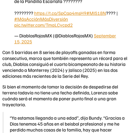
de la Pandilla Escarlata ????????
????????
https://t.co/SpCqp4msH9
#MIS18N
???? |
#MásAcciónMásDiversión
pic.twitter.com/TmaLCycpd2
— DiablosRojosMX (@DiablosRojosMX)
September
15, 2025
Con 5 barridas en 8 series de playoffs ganadas en forma
consecutiva, marca que también representa un récord para el
club, Diablos consiguió el cuarto bicampeonato de su historia
venciendo a Monterrey (2024) y Jalisco (2025) en las dos
ediciones más recientes de la Serie del Rey.
Si bien el momento de tomar la decisión de despedirse del
terreno todavía no tiene una fecha definida, Lorenzo sabe
cuándo será el momento de poner punto final a una gran
trayectoria.
“Ya estamos llegando a una edad”, dijo Bundy. “Gracias a
Dios tenemos 45 años en el beisbol profesional y me he
perdido muchas cosas de la familia, hay que hacer