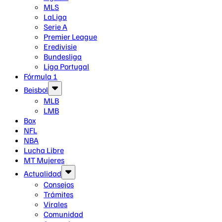
MLS
LaLiga
Serie A
Premier League
Eredivisie
Bundesliga
Liga Portugal
Fórmula 1
Beisbol
MLB
LMB
Box
NFL
NBA
Lucha Libre
MT Mujeres
Actualidad
Consejos
Trámites
Virales
Comunidad