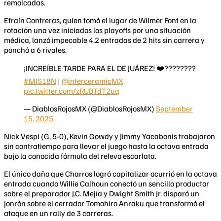
remolcadas.
Efraín Contreras, quien tomó el lugar de Wilmer Font en la
rotación una vez iniciados los playoffs por una situación
médica, lanzó impecable 4.2 entradas de 2 hits sin carrera y
ponchó a 6 rivales.
¡INCREÍBLE TARDE PARA EL DE JUÁREZ! ❤️????????
#MIS18N
|
@interceramicMX
pic.twitter.com/zRUBTdT2uq
— DiablosRojosMX (@DiablosRojosMX)
September
15, 2025
Nick Vespi (G, 5-0), Kevin Gowdy y Jimmy Yacabonis trabajaron
sin contratiempo para llevar el juego hasta la octava entrada
bajo la conocida fórmula del relevo escarlata.
El único daño que Charros logró capitalizar ocurrió en la octava
entrada cuando Willie Calhoun conectó un sencillo productor
sobre el preparador J.C. Mejía y Dwight Smith Jr. disparó un
jonrón sobre el cerrador Tomohiro Anraku que transformó el
ataque en un rally de 3 carreras.