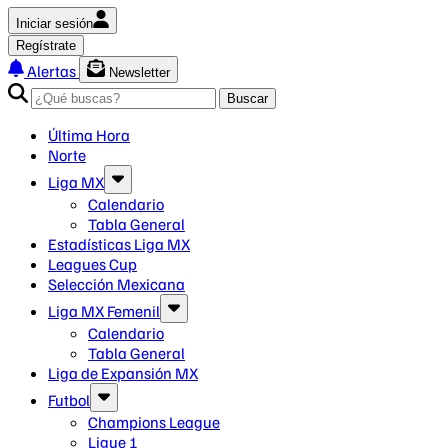
Iniciar sesión
Regístrate
Alertas
Newsletter
Buscar
Última Hora
Norte
Liga MX
Calendario
Tabla General
Estadísticas Liga MX
Leagues Cup
Selección Mexicana
Liga MX Femenil
Calendario
Tabla General
Liga de Expansión MX
Futbol
Champions League
Ligue 1