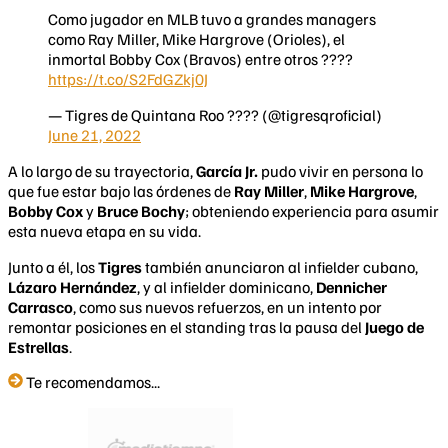
Como jugador en MLB tuvo a grandes managers
como Ray Miller, Mike Hargrove (Orioles), el
inmortal Bobby Cox (Bravos) entre otros ????
https://t.co/S2FdGZkj0J
— Tigres de Quintana Roo ???? (@tigresqroficial)
June 21, 2022
A lo largo de su trayectoria,
García Jr.
pudo vivir en persona lo
que fue estar bajo las órdenes de
Ray Miller
,
Mike Hargrove
,
Bobby Cox
y
Bruce Bochy
; obteniendo experiencia para asumir
esta nueva etapa en su vida.
Junto a él, los
Tigres
también anunciaron al infielder cubano,
Lázaro Hernández
, y al infielder dominicano,
Dennicher
Carrasco
, como sus nuevos refuerzos, en un intento por
remontar posiciones en el standing tras la pausa del
Juego de
Estrellas
.
Te recomendamos...