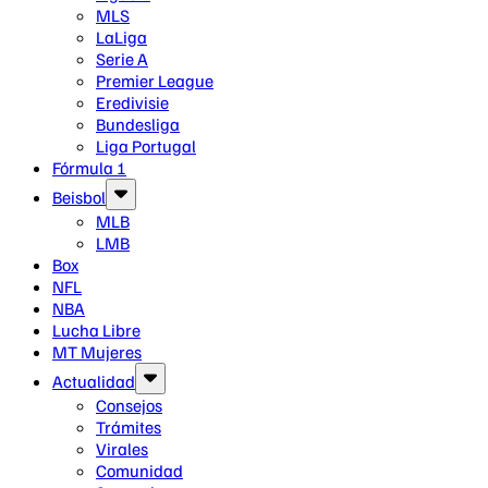
MLS
LaLiga
Serie A
Premier League
Eredivisie
Bundesliga
Liga Portugal
Fórmula 1
Beisbol
MLB
LMB
Box
NFL
NBA
Lucha Libre
MT Mujeres
Actualidad
Consejos
Trámites
Virales
Comunidad