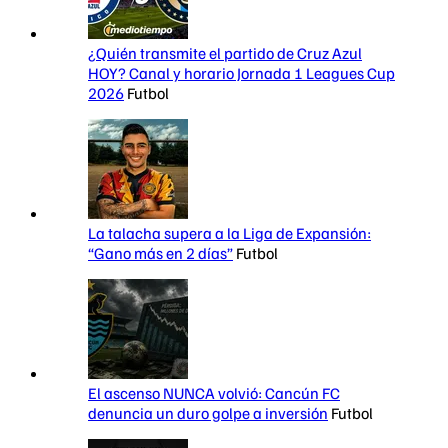
¿Quién transmite el partido de Cruz Azul
HOY? Canal y horario Jornada 1 Leagues Cup
2026
Futbol
La talacha supera a la Liga de Expansión:
“Gano más en 2 días”
Futbol
El ascenso NUNCA volvió: Cancún FC
denuncia un duro golpe a inversión
Futbol