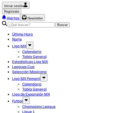
Iniciar sesión
Regístrate
Alertas
Newsletter
Buscar
Última Hora
Norte
Liga MX
Calendario
Tabla General
Estadísticas Liga MX
Leagues Cup
Selección Mexicana
Liga MX Femenil
Calendario
Tabla General
Liga de Expansión MX
Futbol
Champions League
Ligue 1