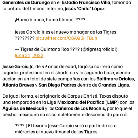
Generales de Durango
en el
Estadio Francisco Villa
, tomando
la batuta del timonel interino,
Jesús ‘Chito’ López
.
¡Humo blanco, humo blanco! ????
Jesse García Jr es el nuevo manager de los Tigres
????????
pic.twitter.com/C8AG5HFBuh
— Tigres de Quintana Roo ???? (@tigresqroficial)
June 21, 2022
Jesse García Jr.
, de 49 años de edad, forjó su carrera como
jugador profesional en el shortstop y la segunda base, viendo
acción en un total de siete campañas con los
Baltimore Orioles
,
Atlanta Braves
y
San Diego Padres
dentro de
Grandes Ligas
.
De igual forma, el originario de Corpus Christi, Texas disputó
una temporada en la
Liga Mexicana del Pacífico
(
LMP
) con los
Águilas de Mexicali
y los
Cañeros de Los Mochis
, por lo que el
béisbol mexicano no es completamente desconocido para él.
???? | El texano Jesse García será a partir de este
miércoles el nuevo timonel de los Tigres