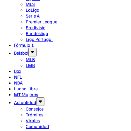
MLS
LaLiga
Serie A
Premier League
Eredivisie
Bundesliga
Liga Portugal
Fórmula 1
Beisbol
MLB
LMB
Box
NFL
NBA
Lucha Libre
MT Mujeres
Actualidad
Consejos
Trámites
Virales
Comunidad