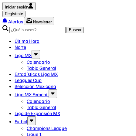
Iniciar sesión
Regístrate
Alertas
Newsletter
Buscar
Última Hora
Norte
Liga MX
Calendario
Tabla General
Estadísticas Liga MX
Leagues Cup
Selección Mexicana
Liga MX Femenil
Calendario
Tabla General
Liga de Expansión MX
Futbol
Champions League
Ligue 1