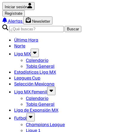
Iniciar sesión
Regístrate
Alertas
Newsletter
Buscar
Última Hora
Norte
Liga MX
Calendario
Tabla General
Estadísticas Liga MX
Leagues Cup
Selección Mexicana
Liga MX Femenil
Calendario
Tabla General
Liga de Expansión MX
Futbol
Champions League
Ligue 1