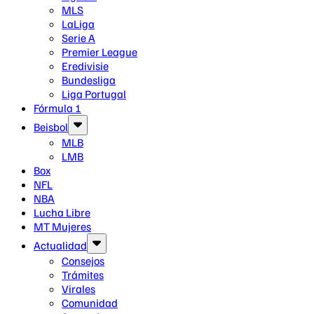
MLS
LaLiga
Serie A
Premier League
Eredivisie
Bundesliga
Liga Portugal
Fórmula 1
Beisbol
MLB
LMB
Box
NFL
NBA
Lucha Libre
MT Mujeres
Actualidad
Consejos
Trámites
Virales
Comunidad